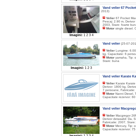
Vand velier 67 Pock
2013)
Velier
67 Pocket Maxi
Pescaj: 2.90 m, Derivor
2003, Stare: foarte bu
Motor
single diesel.
Imagini:
1
2
3
4
Vand velier
(25-07-201
Velier
Lungime: 6.00 
kg, Capacitate: 6 perso
Motor
yamaha, Tip: o
Stare: buna
Imagini:
1
2
3
Vand velier Karate K
Velier
Karate Karate 
Derivor: 1800 kg, Deriv
7 persoane, Fabricatie:
Motor
Nanni Diesel, T
Capacitate rezervor: 60
Vand velier Macgreg
Velier
Macgregor 26M 
Derivor detasabil: Da, 
Fabricatie: 2007, Stare
Motor
Mercury, Tip: 
Capacitate rezervor: 75
Imagini:
1
2
3
4