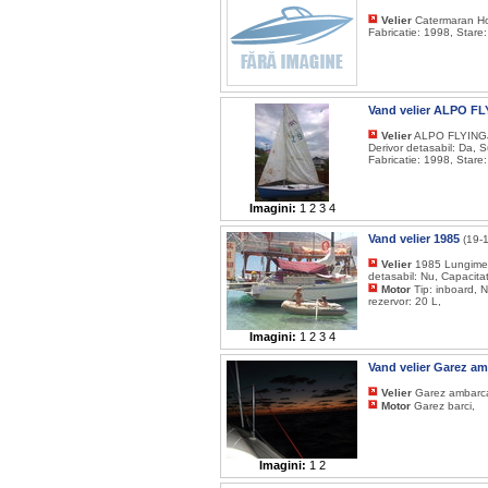
Velier
Catermaran Hob
Fabricatie: 1998, Stare
Vand velier ALPO 
Velier
ALPO FLYINGJUN
Derivor detasabil: Da, 
Fabricatie: 1998, Stare
Imagini:
1
2
3
4
Vand velier 1985
(19-
Velier
1985 Lungime: 
detasabil: Nu, Capacita
Motor
Tip: inboard, 
rezervor: 20 L,
Imagini:
1
2
3
4
Vand velier Garez a
Velier
Garez ambarcat
Motor
Garez barci,
Imagini:
1
2