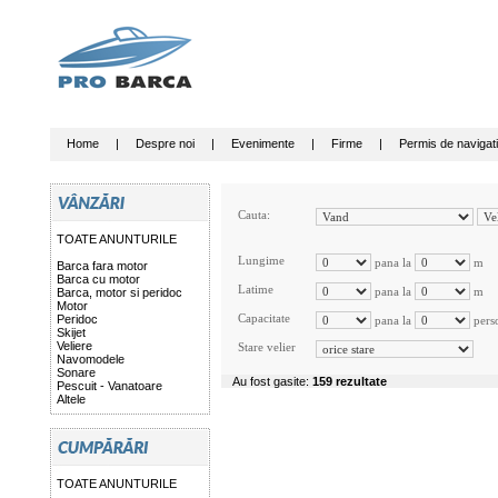
Home
|
Despre noi
|
Evenimente
|
Firme
|
Permis de navigat
Cauta:
TOATE ANUNTURILE
Lungime
pana la
m
Barca fara motor
Barca cu motor
Latime
pana la
m
Barca, motor si peridoc
Motor
Capacitate
Peridoc
pana la
pers
Skijet
Veliere
Stare velier
Navomodele
Sonare
Au fost gasite:
159 rezultate
Pescuit - Vanatoare
Altele
TOATE ANUNTURILE