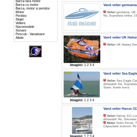
Barca fara motor
Barca cu motor
Vand velier germani
Barca, motor si peridoc
Motor
Velier
germania, UK r
Peridoc
Nu, Suprafata velica: 1
Skijet
Veliere
Navomodele
Sonare
Pescuit - Vanatoare
Vand velier UK Hals
Altele
Velier
UK Halsey Genn
Imagini:
1
2
3
4
Vand velier Sea Eag
Velier
Sea Eagle Cata
detasabil: Da, Suprafat
Stare: foarte buna
Imagini:
1
2
3
4
Vand velier Hanse 3
Velier
Hanse 311 Lung
detasabil: Nu, Greutate
Motor
Volvo Penta, T
Capacitate rezervor: 60
Imagini:
1
2
3
4