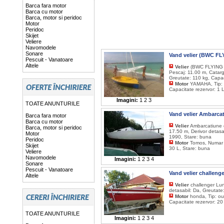
Barca fara motor
Barca cu motor
Barca, motor si peridoc
Motor
Peridoc
Skijet
Veliere
Navomodele
Sonare
Vand velier (BWC 
Pescuit - Vanatoare
Altele
Velier
(BWC FLYING 
Pescaj: 11.00 m, Catarg:
Greutate: 110 kg, Capac
Motor
YAMAHA, Tip: o
Capacitate rezervor: 1 
Imagini:
1
2
3
TOATE ANUNTURILE
Vand velier Ambarca
Barca fara motor
Barca cu motor
Velier
Ambarcatiune d
Barca, motor si peridoc
17.50 m, Derivor detasa
Motor
1990, Stare: buna
Peridoc
Motor
Tomos, Numar d
Skijet
30 L, Stare: buna
Veliere
Navomodele
Imagini:
1
2
3
4
Sonare
Pescuit - Vanatoare
Vand velier challeng
Altele
Velier
challenger Lun
detasabil: Da, Greutate
Motor
honda, Tip: ou
Capacitate rezervor: 20
TOATE ANUNTURILE
Imagini:
1
2
3
4