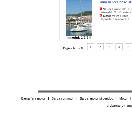
Vand velier Hanse 3
Velier
Hanse 311 Lung
detasabil: Nu, Greutate
Motor
Volvo Penta , T
Capacitate rezervor: 60
Imagini:
1
2
3
4
1
2
3
4
5
Pagina 6 din 8
Barca fara motor
|
Barca cu motor
|
Barca, motor si peridoc
|
Motor
probarca.ro
- anu