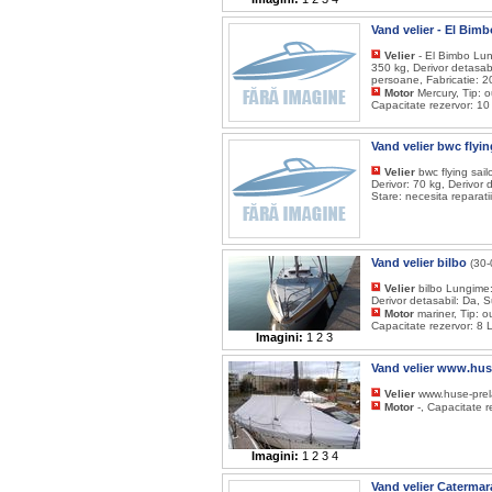
Vand velier - El Bim
Velier
- El Bimbo Lun
350 kg, Derivor detasab
persoane, Fabricatie: 2
Motor
Mercury, Tip: 
Capacitate rezervor: 10
Vand velier bwc flyin
Velier
bwc flying sai
Derivor: 70 kg, Derivor 
Stare: necesita reparatii
Vand velier bilbo
(30-
Velier
bilbo Lungime:
Derivor detasabil: Da, 
Motor
mariner, Tip: o
Capacitate rezervor: 8 
Imagini:
1
2
3
Vand velier www.huse
Velier
www.huse-prela
Motor
-, Capacitate re
Imagini:
1
2
3
4
Vand velier Caterma