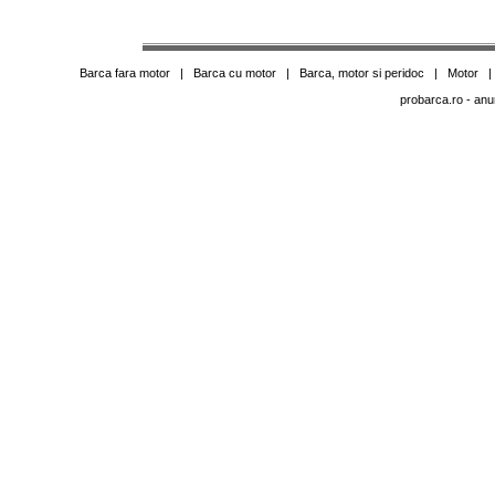
Barca fara motor
|
Barca cu motor
|
Barca, motor si peridoc
|
Motor
probarca.ro
- anu