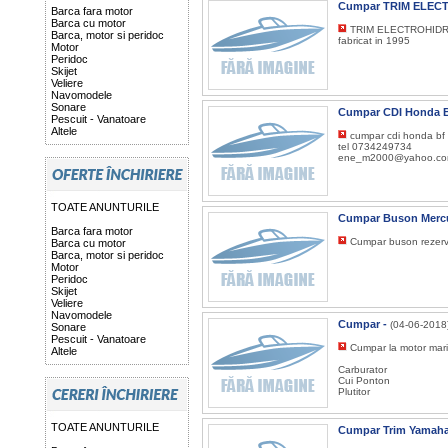
Cumpar TRIM ELEC
Barca fara motor
Barca cu motor
TRIM ELECTROHIDRA
Barca, motor si peridoc
fabricat in 1995
Motor
Peridoc
Skijet
Veliere
Navomodele
Sonare
Cumpar CDI Honda B
Pescuit - Vanatoare
Altele
cumpar cdi honda bf 
tel 0734249734
ene_m2000@yahoo.c
TOATE ANUNTURILE
Cumpar Buson Mercu
Barca fara motor
Cumpar buson rezervo
Barca cu motor
Barca, motor si peridoc
Motor
Peridoc
Skijet
Veliere
Navomodele
Cumpar -
(04-06-2018
Sonare
Pescuit - Vanatoare
Cumpar la motor marin
Altele
Carburator
Cui Ponton
Plutitor
TOATE ANUNTURILE
Cumpar Trim Yamaha 