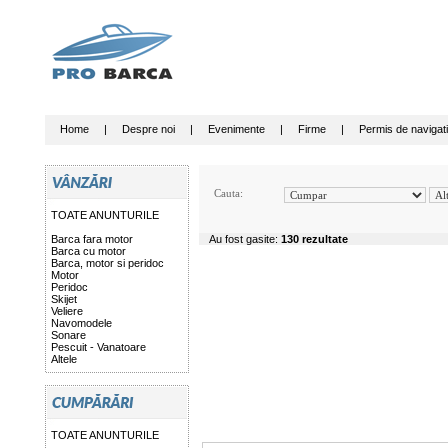
Home
|
Despre noi
|
Evenimente
|
Firme
|
Permis de navigat
Cauta:
TOATE ANUNTURILE
Barca fara motor
Au fost gasite:
130 rezultate
Barca cu motor
Barca, motor si peridoc
Motor
Peridoc
Skijet
Veliere
Navomodele
Sonare
Pescuit - Vanatoare
Altele
TOATE ANUNTURILE