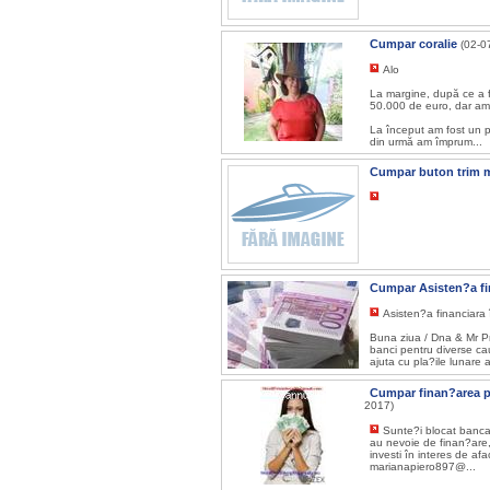
Cumpar coralie
(02-0
Alo
La margine, după ce a 
50.000 de euro, dar a
La început am fost un p
din urmă am împrum...
Cumpar buton trim 
Cumpar Asisten?a fin
Asisten?a financiara 
Buna ziua / Dna & Mr Pr
banci pentru diverse ca
ajuta cu pla?ile lunare a
Cumpar finan?area p
2017)
Sunte?i blocat banca,
au nevoie de finan?are, 
investi în interes de af
marianapiero897@...