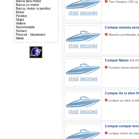
Barca fara motor
Trim Yamaha 150 cp
Barca cu motor
Barca, motor si peridoc
Motor
Peridoc
Skijet
Veliere
Navomodele
Cumpar maneta accel
Sonare
Pescuit - Vanatoare
Maneta acceleratie 
Altele
Cumpar Maner
(04-05
Cumpar maner pentr
Cumpar Ax si elice
cumpar ax elice si e
Cumpar cumpar motor
cumpar motor de barca