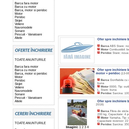
Barca fara motor
Barca cu motor
Barca, motor si peridoc
Motor
Peridoc
Skijet
Veliere
Navomodele
Sonare
Pescuit - Vanatoare
Altele
Ofer spre inchiriere 
Barca
ABS Stare: n
Motor
Combustibil: b
Peridoc
Stare: noua
TOATE ANUNTURILE
Barca fara motor
Ofer spre inchiriere
Barca cu motor
motor + peridoc
Barca, motor si peridoc
(13-0
Motor
Barca
Gonflabila cu 
Peridoc
buna
Skijet
Motor
0000, Tip: outb
Veliere
L, Stare: buna
Navomodele
Peridoc
Sarcina: 100
Sonare
Pescuit - Vanatoare
Altele
Ofer spre inchiriere
2018)
Barca
Fibra de sticl
200 kg, Capacitate: 4 p
Motor
Yamaha, Tip: o
Capacitate rezervor: 22
TOATE ANUNTURILE
Peridoc
Sarcina: 350
Imagini:
1
2
3
4