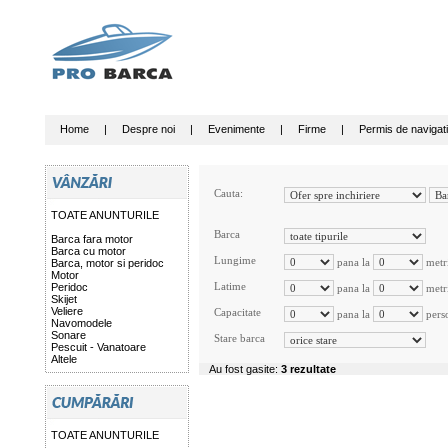
Home
|
Despre noi
|
Evenimente
|
Firme
|
Permis de navigat
Cauta:
TOATE ANUNTURILE
Barca
Barca fara motor
Barca cu motor
Lungime
pana la
metr
Barca, motor si peridoc
Motor
Latime
Peridoc
pana la
metr
Skijet
Veliere
Capacitate
pana la
pers
Navomodele
Sonare
Stare barca
Pescuit - Vanatoare
Altele
Au fost gasite:
3 rezultate
TOATE ANUNTURILE