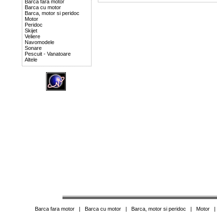
Barca fara motor
Barca cu motor
Barca, motor si peridoc
Motor
Peridoc
Skijet
Veliere
Navomodele
Sonare
Pescuit - Vanatoare
Altele
Barca fara motor
|
Barca cu motor
|
Barca, motor si peridoc
|
Motor