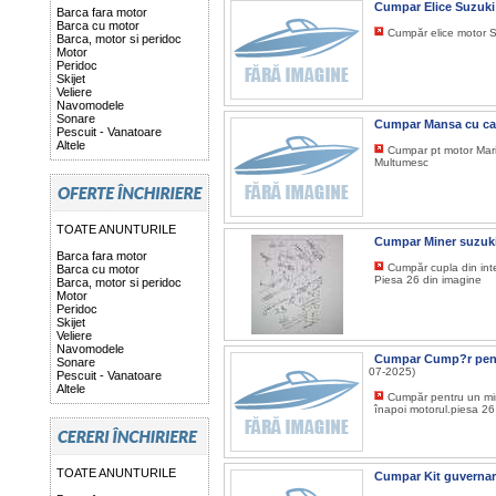
Cumpar Elice Suzuk
Barca fara motor
Barca cu motor
Cumpăr elice motor 
Barca, motor si peridoc
Motor
Peridoc
Skijet
Veliere
Navomodele
Sonare
Cumpar Mansa cu cab
Pescuit - Vanatoare
Altele
Cumpar pt motor Mari
Multumesc
TOATE ANUNTURILE
Cumpar Miner suzuk
Barca fara motor
Cumpăr cupla din inte
Barca cu motor
Piesa 26 din imagine
Barca, motor si peridoc
Motor
Peridoc
Skijet
Veliere
Navomodele
Cumpar Cump?r pentr
Sonare
07-2025)
Pescuit - Vanatoare
Altele
Cumpăr pentru un mine
înapoi motorul.piesa 26
TOATE ANUNTURILE
Cumpar Kit guverna