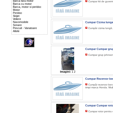
Barca fara motor
Cumpar kit de guverna
Barca cu motor
Barca, motor si peridoc
Motor
Peridoc
Skijet
Veliere
Navomodele
Cumpar Cizma lung
Sonare
Pescuit - Vanatoare
Cumpăr cizma lungă p
Altele
Cumpar Cumpar gru
Cumpar grup johnson
Imagini:
1
2
Cumpar Rezervor b
Cumpăr rezervor benzi
timpi marca Honda. Mul
Cumpar Cumpar roto
Cumpar rotor pentru e