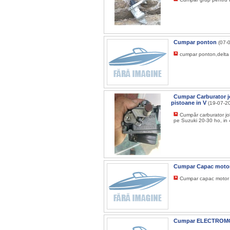
Cumpar ponton
(07-
cumpar ponton,delta d
Cumpar Carburator jo
pistoane in V
(19-07-2
Cumpăr carburator joh
pe Suzuki 20-30 ho, in
Cumpar Capac moto
Cumpar capac motor Y
Cumpar ELECTROM