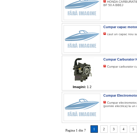
HONDA CARBURATIE
BF 50 A BBEJ
Cumpar capac moto
caut un capac nou s
Cumpar Carburator
Cumpar carburator c
Imagini:
1
2
Cumpar Electromoto
Cumpar electromotor,
(pornire electrica) la
1
2
3
4
5
Pagina 1 din 7