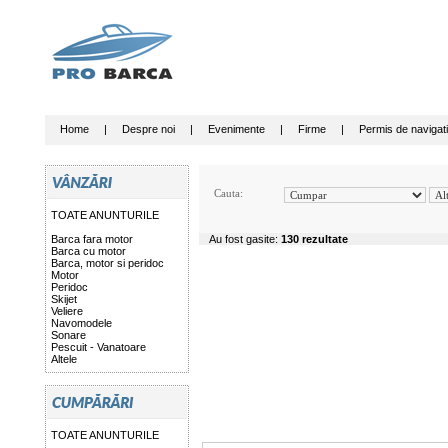
Home
|
Despre noi
|
Evenimente
|
Firme
|
Permis de navigat
Cauta:
TOATE ANUNTURILE
Barca fara motor
Au fost gasite:
130 rezultate
Barca cu motor
Barca, motor si peridoc
Motor
Peridoc
Skijet
Veliere
Navomodele
Sonare
Pescuit - Vanatoare
Altele
TOATE ANUNTURILE