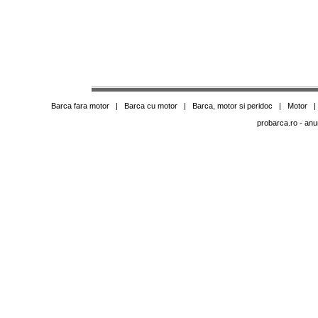
Barca fara motor
|
Barca cu motor
|
Barca, motor si peridoc
|
Motor
probarca.ro
- anu