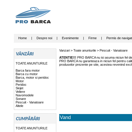
Home
|
Despre noi
|
Evenimente
|
Firme
|
Permis de navigat
Vanzari >
Toate anunturile
>
Pescuit - Vanatoare
ATENTIE!!!
PRO BARCA nu isi asuma niciun fel de r
PRO BARCA nu garanteaza in niciun fel pentru calitat
TOATE ANUNTURILE
produselor prezente pe site, acestea revenind exclu
Barca fara motor
Barca cu motor
Barca, motor si peridoc
Motor
Peridoc
Skijet
Veliere
Navomodele
Sonare
Pescuit - Vanatoare
Altele
Vand
TOATE ANUNTURILE