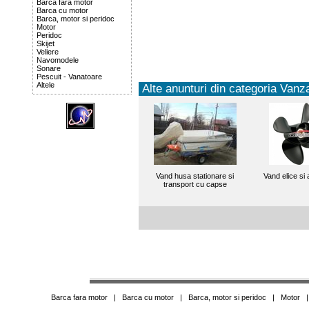
Barca fara motor
Barca cu motor
Barca, motor si peridoc
Motor
Peridoc
Skijet
Veliere
Navomodele
Sonare
Pescuit - Vanatoare
Altele
Alte anunturi din categoria Vanza
Vand husa stationare si
Vand elice si 
transport cu capse
Barca fara motor
|
Barca cu motor
|
Barca, motor si peridoc
|
Motor