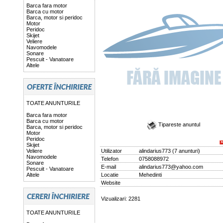
Barca fara motor
Barca cu motor
Barca, motor si peridoc
Motor
Peridoc
Skijet
Veliere
Navomodele
Sonare
Pescuit - Vanatoare
Altele
TOATE ANUNTURILE
Barca fara motor
Barca cu motor
Tipareste anuntul
Barca, motor si peridoc
Motor
Peridoc
Skijet
Veliere
Utilizator
alindarius773
(
7 anunturi
)
Navomodele
Telefon
0758088972
Sonare
E-mail
alindarius773@yahoo.com
Pescuit - Vanatoare
Altele
Locatie
Mehedinti
Website
Vizualizari: 2281
TOATE ANUNTURILE