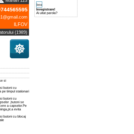
Marian 123
0744565595
Inregistrare!
Ai uitat parola?
u1@gmail.com
ILFOV
zatorului (1989)
e si
si butoni cu
pe timpul stationari
si butoni cu
pselor ,butoni se
acere a capselor.Pe
inga,pt.a evita
i butoni cu blocaj
ale