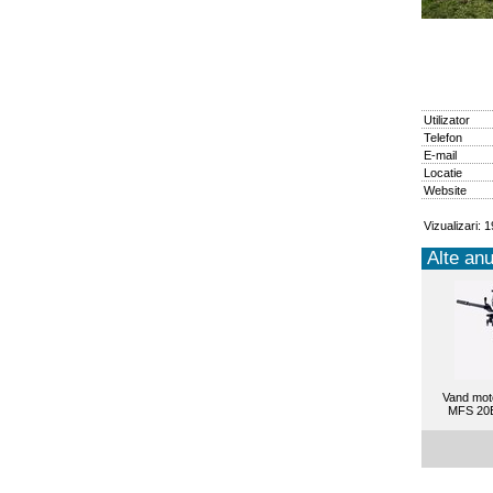
Utilizator
Telefon
E-mail
Locatie
Website
Vizualizari: 
Alte anu
Vand mot
MFS 20E