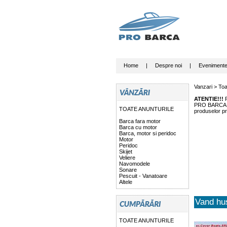
Home
|
Despre noi
|
Eveniment
Vanzari >
Toa
ATENTIE!!!
P
PRO BARCA nu 
TOATE ANUNTURILE
produselor pr
Barca fara motor
Barca cu motor
Barca, motor si peridoc
Motor
Peridoc
Skijet
Veliere
Navomodele
Sonare
Pescuit - Vanatoare
Altele
Vand hus
TOATE ANUNTURILE