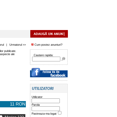
orul
|
Urmatorul >>
Cum postez anunturi?
or publicate.
 aspecte ale
Cautare rapida:
Utilizator
11 RON
Parola
Pastreaza-ma logat