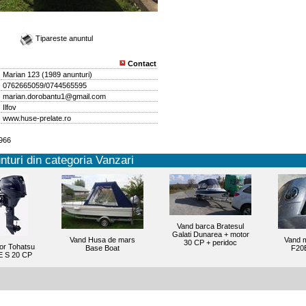
Tipareste anuntul
Contact
Marian 123
(
1989 anunturi
)
0762665059/0744565595
marian.dorobantu1@gmail.com
Ilfov
www.huse-prelate.ro
1966
nturi din categoria Vanzari
Vand barca Bratesul
Galati Dunarea + motor
Vand Husa de mars
Vand 
30 CP + peridoc
or Tohatsu
Base Boat
F20
 S 20 CP