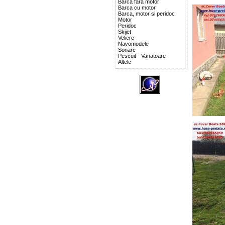
Barca fara motor
Barca cu motor
Barca, motor si peridoc
Motor
Peridoc
Skijet
Veliere
Navomodele
Sonare
Pescuit - Vanatoare
Altele