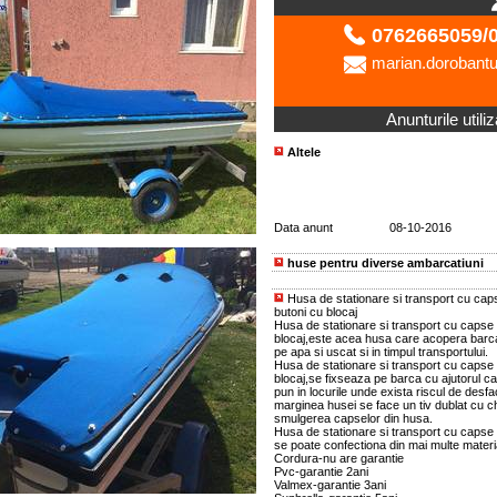
0762665059/
marian.dorobant
Anunturile utili
Altele
Data anunt
08-10-2016
huse pentru diverse ambarcatiuni
Husa de stationare si transport cu caps
butoni cu blocaj
Husa de stationare si transport cu capse 
blocaj,este acea husa care acopera barca 
pe apa si uscat si in timpul transportului.
Husa de stationare si transport cu capse 
blocaj,se fixseaza pe barca cu ajutorul ca
pun in locurile unde exista riscul de desf
marginea husei se face un tiv dublat cu ch
smulgerea capselor din husa.
Husa de stationare si transport cu capse s
se poate confectiona din mai multe materi
Cordura-nu are garantie
Pvc-garantie 2ani
Valmex-garantie 3ani