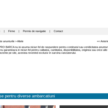
e
|
Firme
|
Permis de navigatie
|
Contact
te anunturile
>
Altele
<< Anteri
RO BARCA nu isi asuma niciun fel de raspundere pentru continutul sau veridicitatea anunturil
garanteaza in niciun fel pentru calitatea, cantitatea, disponibilitatea, originea sau orice alte
ezente pe site, acestea revenind exclusiv in sarcina vanzatorului.
e pentru diverse ambarcatiuni