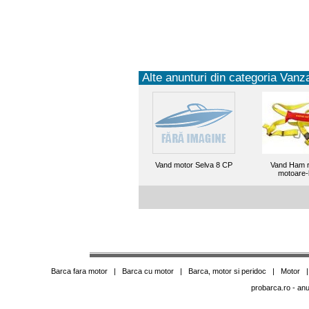
Alte anunturi din categoria Vanza
Vand motor Selva 8 CP
Vand Ham r
motoare-
Barca fara motor
|
Barca cu motor
|
Barca, motor si peridoc
|
Motor
probarca.ro
- anu