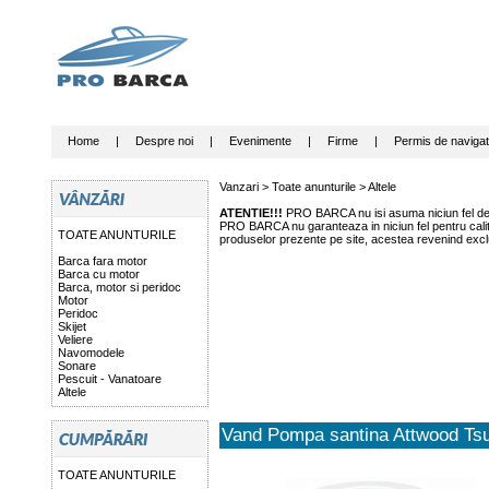
Home
|
Despre noi
|
Evenimente
|
Firme
|
Permis de navigat
Vanzari >
Toate anunturile
>
Altele
ATENTIE!!!
PRO BARCA nu isi asuma niciun fel de r
PRO BARCA nu garanteaza in niciun fel pentru calitat
TOATE ANUNTURILE
produselor prezente pe site, acestea revenind exclu
Barca fara motor
Barca cu motor
Barca, motor si peridoc
Motor
Peridoc
Skijet
Veliere
Navomodele
Sonare
Pescuit - Vanatoare
Altele
Vand Pompa santina Attwood Ts
TOATE ANUNTURILE