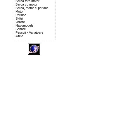
Barca fara motor
Barca cu motor
Barca, motor si peridoc
Motor
Peridoc
Skijet
Veliere
Navomodele
Sonare
Pescuit - Vanatoare
Altele