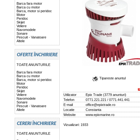
Barca fara motor
Barca cu motor
Barca, motor si peridoc
Motor
Peridoc
Skijet
Veliere
Navomodele
Sonare
Pescuit - Vanatoare
Altele
TOATE ANUNTURILE
Barca fara motor
Barca cu motor
Tipareste anuntul
Barca, motor si peridoc
Motor
Peridoc
Skijet
Veliere
Utilizator
Epix Trade
(
3779 anunturi
)
Navomodele
Telefon
0771.221.221 / 0771.441.441
Sonare
E-mail
office@epixtrade.ro
Pescuit - Vanatoare
Altele
Locatie
Constanta
Website
www.epixmarine.ro
Vizualizari: 1933
TOATE ANUNTURILE