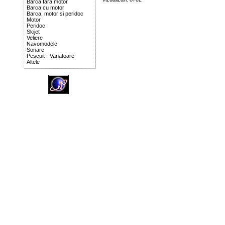
Barca fara motor
Barca cu motor
Barca, motor si peridoc
Motor
Peridoc
Skijet
Veliere
Navomodele
Sonare
Pescuit - Vanatoare
Altele