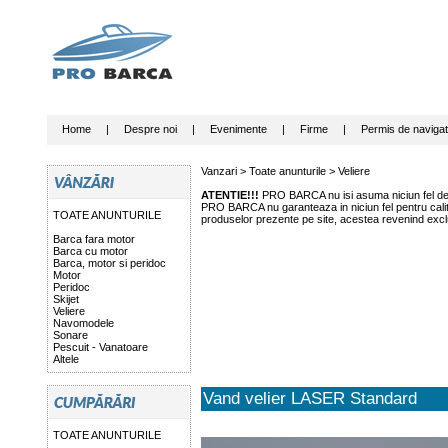
Home
|
Despre noi
|
Evenimente
|
Firme
|
Permis de navigat
Vanzari >
Toate anunturile
>
Veliere
ATENTIE!!!
PRO BARCA nu isi asuma niciun fel de r
PRO BARCA nu garanteaza in niciun fel pentru calitat
TOATE ANUNTURILE
produselor prezente pe site, acestea revenind exclu
Barca fara motor
Barca cu motor
Barca, motor si peridoc
Motor
Peridoc
Skijet
Veliere
Navomodele
Sonare
Pescuit - Vanatoare
Altele
Vand velier LASER Standard
TOATE ANUNTURILE