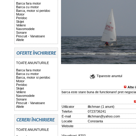
Barca fara motor
Barca cu motor
Barca, motor si peridoc
Motor
Peridoc
Skijet
Veliere
Navomodele
Sonare
Pescuit - Vanatoare
Altele
TOATE ANUNTURILE
Barca fara motor
Barca cu motor
Tipareste anuntul
Barca, motor si peridoc
Motor
Peridoc
Alte 
Skijet
Veliere
barca este stare buna de functionare! pret negociab
Navomodele
Sonare
Pescuit - Vanatoare
Altele
Utilizator
illichman
(
1 anunt
)
Telefon
0723736241
E-mail
illichman@yahoo.com
Locatie
Constanta
Website
TOATE ANUNTURILE
Vizualizari: 8702