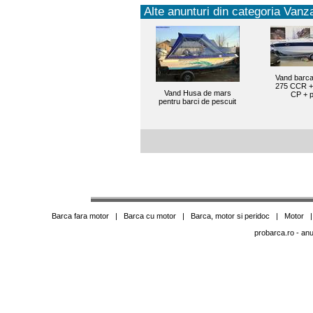
Alte anunturi din categoria Vanza
Vand barca
275 CCR +
Vand Husa de mars
CP + p
pentru barci de pescuit
Barca fara motor
|
Barca cu motor
|
Barca, motor si peridoc
|
Motor
probarca.ro
- anu