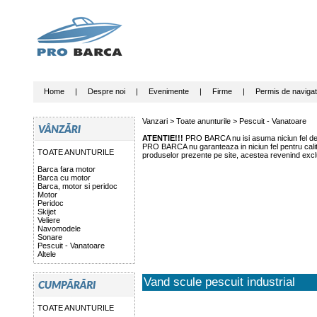
Home
|
Despre noi
|
Evenimente
|
Firme
|
Permis de navigat
Vanzari >
Toate anunturile
>
Pescuit - Vanatoare
ATENTIE!!!
PRO BARCA nu isi asuma niciun fel de r
PRO BARCA nu garanteaza in niciun fel pentru calitat
TOATE ANUNTURILE
produselor prezente pe site, acestea revenind exclu
Barca fara motor
Barca cu motor
Barca, motor si peridoc
Motor
Peridoc
Skijet
Veliere
Navomodele
Sonare
Pescuit - Vanatoare
Altele
Vand scule pescuit industrial
TOATE ANUNTURILE