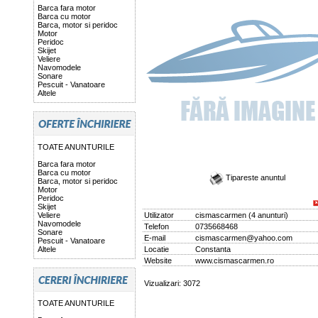
Barca fara motor
Barca cu motor
Barca, motor si peridoc
Motor
Peridoc
Skijet
Veliere
Navomodele
Sonare
Pescuit - Vanatoare
Altele
TOATE ANUNTURILE
Barca fara motor
Barca cu motor
Tipareste anuntul
Barca, motor si peridoc
Motor
Peridoc
Skijet
Veliere
Utilizator
cismascarmen
(
4 anunturi
)
Navomodele
Telefon
0735668468
Sonare
E-mail
cismascarmen@yahoo.com
Pescuit - Vanatoare
Altele
Locatie
Constanta
Website
www.cismascarmen.ro
Vizualizari: 3072
TOATE ANUNTURILE