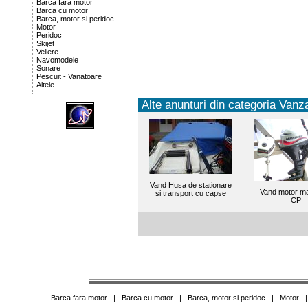
Barca fara motor
Barca cu motor
Barca, motor si peridoc
Motor
Peridoc
Skijet
Veliere
Navomodele
Sonare
Pescuit - Vanatoare
Altele
Alte anunturi din categoria Vanza
Vand Husa de stationare
Vand motor ma
si transport cu capse
CP
Barca fara motor
|
Barca cu motor
|
Barca, motor si peridoc
|
Motor