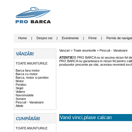
Home
|
Despre noi
|
Evenimente
|
Firme
|
Permis de navigat
Vanzari >
Toate anunturile
>
Pescuit - Vanatoare
ATENTIE!!!
PRO BARCA nu isi asuma niciun fel de r
PRO BARCA nu garanteaza in niciun fel pentru calitat
TOATE ANUNTURILE
produselor prezente pe site, acestea revenind exclu
Barca fara motor
Barca cu motor
Barca, motor si peridoc
Motor
Peridoc
Skijet
Veliere
Navomodele
Sonare
Pescuit - Vanatoare
Altele
Vand vinci,plase calcan
TOATE ANUNTURILE