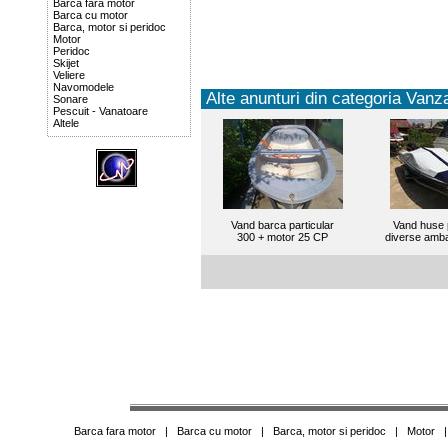
Barca fara motor
Barca cu motor
Barca, motor si peridoc
Motor
Peridoc
Skijet
Veliere
Navomodele
Alte anunturi din categoria Vanza
Sonare
Pescuit - Vanatoare
Altele
Vand barca particular
Vand huse 
300 + motor 25 CP
diverse amba
Barca fara motor
|
Barca cu motor
|
Barca, motor si peridoc
|
Motor