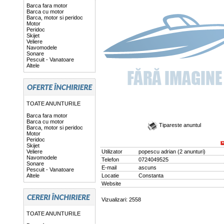
Barca fara motor
Barca cu motor
Barca, motor si peridoc
Motor
Peridoc
Skijet
Veliere
Navomodele
Sonare
Pescuit - Vanatoare
Altele
TOATE ANUNTURILE
Barca fara motor
Barca cu motor
Tipareste anuntul
Barca, motor si peridoc
Motor
Peridoc
Skijet
Veliere
Utilizator
popescu adrian
(
2 anunturi
)
Navomodele
Telefon
0724049525
Sonare
E-mail
ascuns
Pescuit - Vanatoare
Altele
Locatie
Constanta
Website
Vizualizari: 2558
TOATE ANUNTURILE