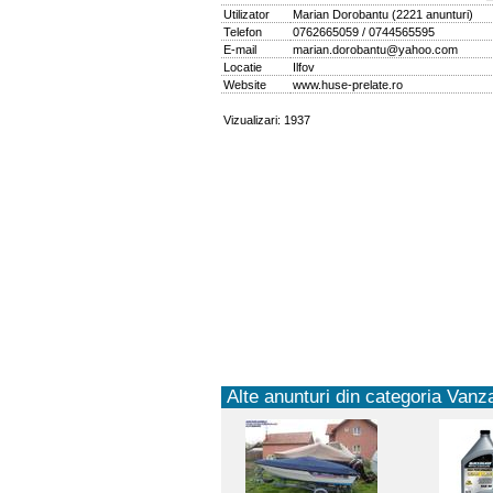
Utilizator
Marian Dorobantu
(
2221 anunturi
)
Telefon
0762665059 / 0744565595
E-mail
marian.dorobantu@yahoo.com
Locatie
Ilfov
Website
www.huse-prelate.ro
Vizualizari: 1937
Alte anunturi din categoria Vanza