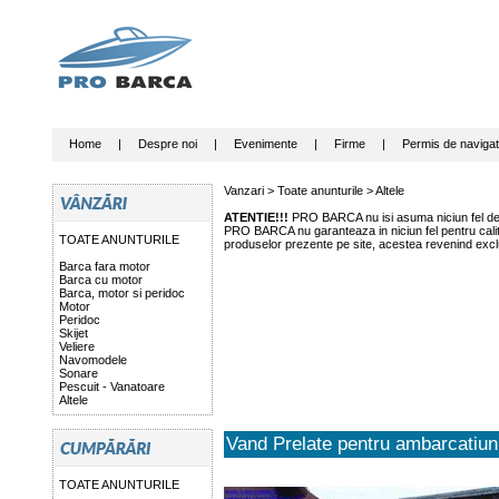
Home
|
Despre noi
|
Evenimente
|
Firme
|
Permis de navigat
Vanzari >
Toate anunturile
>
Altele
ATENTIE!!!
PRO BARCA nu isi asuma niciun fel de r
PRO BARCA nu garanteaza in niciun fel pentru calitat
TOATE ANUNTURILE
produselor prezente pe site, acestea revenind exclu
Barca fara motor
Barca cu motor
Barca, motor si peridoc
Motor
Peridoc
Skijet
Veliere
Navomodele
Sonare
Pescuit - Vanatoare
Altele
Vand Prelate pentru ambarcatiun
TOATE ANUNTURILE