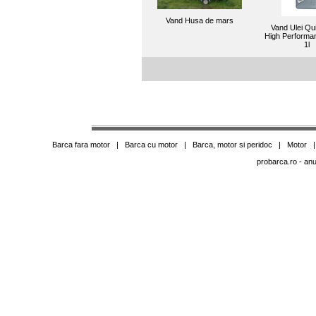
Vand Husa de mars
Vand Ulei Qui
High Performa
1l
Barca fara motor
|
Barca cu motor
|
Barca, motor si peridoc
|
Motor
probarca.ro
- anu