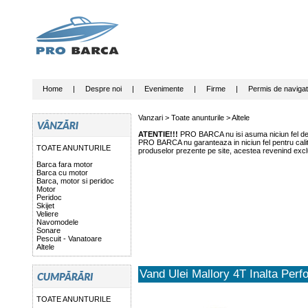
Home
|
Despre noi
|
Evenimente
|
Firme
|
Permis de navigat
Vanzari >
Toate anunturile
>
Altele
ATENTIE!!!
PRO BARCA nu isi asuma niciun fel de r
PRO BARCA nu garanteaza in niciun fel pentru calitat
TOATE ANUNTURILE
produselor prezente pe site, acestea revenind exclu
Barca fara motor
Barca cu motor
Barca, motor si peridoc
Motor
Peridoc
Skijet
Veliere
Navomodele
Sonare
Pescuit - Vanatoare
Altele
Vand Ulei Mallory 4T Inalta Pe
TOATE ANUNTURILE