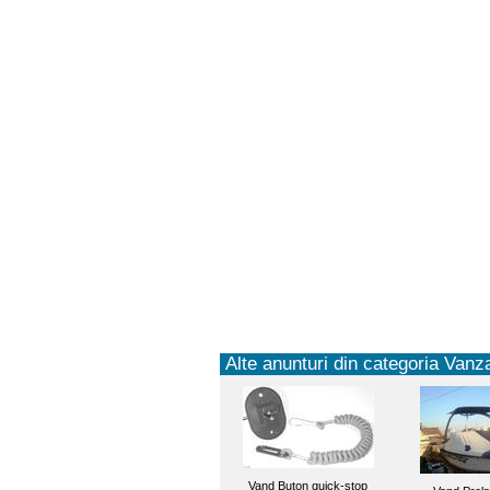
Alte anunturi din categoria Vanza
Vand Buton quick-stop