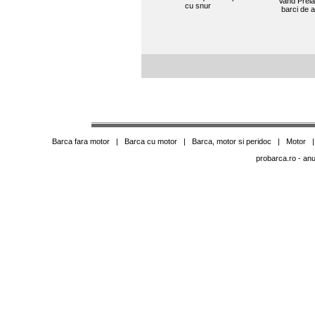
Vand Prela
cu snur
barci de 
Barca fara motor
|
Barca cu motor
|
Barca, motor si peridoc
|
Motor
probarca.ro
- anu