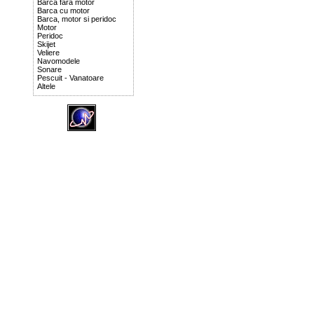
Barca fara motor
Barca cu motor
Barca, motor si peridoc
Motor
Peridoc
Skijet
Veliere
Navomodele
Sonare
Pescuit - Vanatoare
Altele