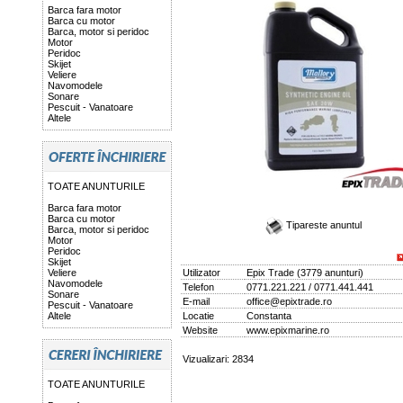
Barca fara motor
Barca cu motor
Barca, motor si peridoc
Motor
Peridoc
Skijet
Veliere
Navomodele
Sonare
Pescuit - Vanatoare
Altele
TOATE ANUNTURILE
Barca fara motor
Barca cu motor
Tipareste anuntul
Barca, motor si peridoc
Motor
Peridoc
Skijet
Veliere
Utilizator
Epix Trade
(
3779 anunturi
)
Navomodele
Telefon
0771.221.221 / 0771.441.441
Sonare
E-mail
office@epixtrade.ro
Pescuit - Vanatoare
Altele
Locatie
Constanta
Website
www.epixmarine.ro
Vizualizari: 2834
TOATE ANUNTURILE