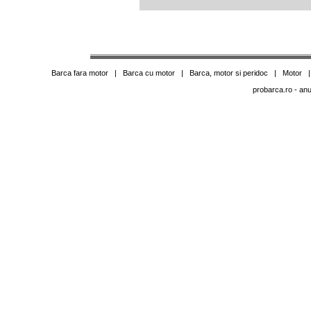
Barca fara motor
|
Barca cu motor
|
Barca, motor si peridoc
|
Motor
probarca.ro
- anu