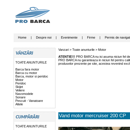
Home
|
Despre noi
|
Evenimente
|
Firme
|
Permis de navigat
Vanzari >
Toate anunturile
>
Motor
ATENTIE!!!
PRO BARCA nu isi asuma niciun fel de r
PRO BARCA nu garanteaza in niciun fel pentru calitat
TOATE ANUNTURILE
produselor prezente pe site, acestea revenind exclu
Barca fara motor
Barca cu motor
Barca, motor si peridoc
Motor
Peridoc
Skijet
Veliere
Navomodele
Sonare
Pescuit - Vanatoare
Altele
Vand motor mercruiser 200 CP
TOATE ANUNTURILE