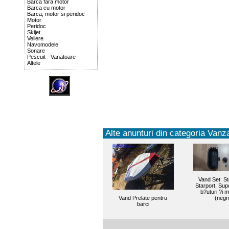
Barca fara motor
Barca cu motor
Barca, motor si peridoc
Motor
Peridoc
Skijet
Veliere
Navomodele
Sonare
Pescuit - Vanatoare
Altele
Alte anunturi din categoria Vanza
Vand Set: S
Starport, Sup
b?uturi ?i 
Vand Prelate pentru
(negr
barci