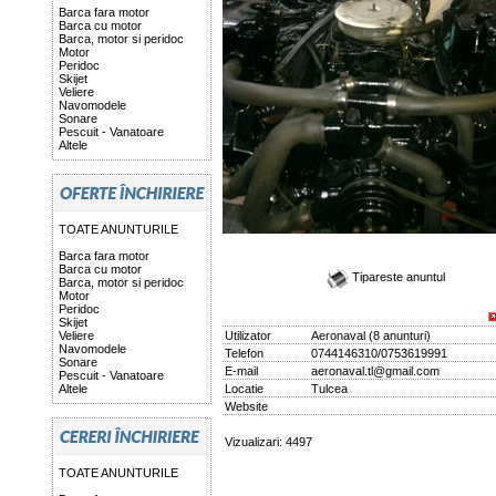
Barca fara motor
Barca cu motor
Barca, motor si peridoc
Motor
Peridoc
Skijet
Veliere
Navomodele
Sonare
Pescuit - Vanatoare
Altele
TOATE ANUNTURILE
Barca fara motor
Barca cu motor
Tipareste anuntul
Barca, motor si peridoc
Motor
Peridoc
Skijet
Veliere
Utilizator
Aeronaval
(
8 anunturi
)
Navomodele
Telefon
0744146310/0753619991
Sonare
E-mail
aeronaval.tl@gmail.com
Pescuit - Vanatoare
Altele
Locatie
Tulcea
Website
Vizualizari: 4497
TOATE ANUNTURILE