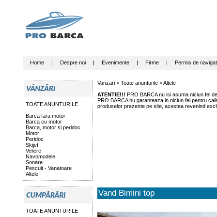
Home
|
Despre noi
|
Evenimente
|
Firme
|
Permis de navigat
Vanzari >
Toate anunturile
>
Altele
ATENTIE!!!
PRO BARCA nu isi asuma niciun fel de r
PRO BARCA nu garanteaza in niciun fel pentru calitat
TOATE ANUNTURILE
produselor prezente pe site, acestea revenind exclu
Barca fara motor
Barca cu motor
Barca, motor si peridoc
Motor
Peridoc
Skijet
Veliere
Navomodele
Sonare
Pescuit - Vanatoare
Altele
Vand Bimini top
TOATE ANUNTURILE