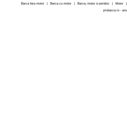
Barca fara motor
|
Barca cu motor
|
Barca, motor si peridoc
|
Motor
probarca.ro
- anu