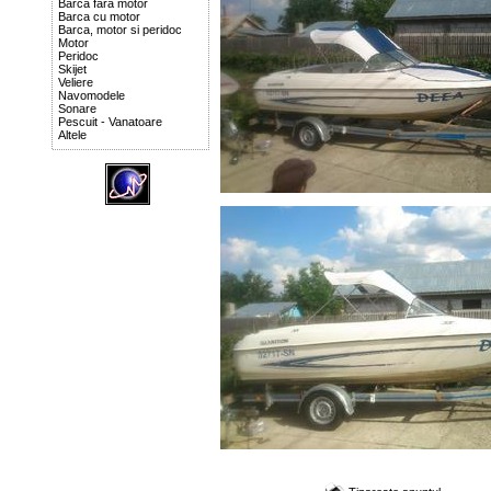
Barca fara motor
Barca cu motor
Barca, motor si peridoc
Motor
Peridoc
Skijet
Veliere
Navomodele
Sonare
Pescuit - Vanatoare
Altele