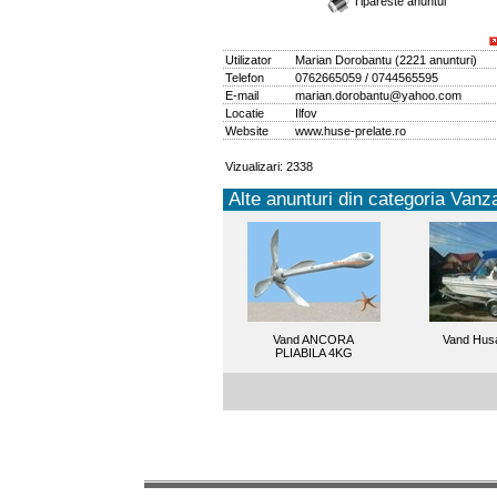
Tipareste anuntul
Utilizator
Marian Dorobantu
(
2221 anunturi
)
Telefon
0762665059 / 0744565595
E-mail
marian.dorobantu@yahoo.com
Locatie
Ilfov
Website
www.huse-prelate.ro
Vizualizari: 2338
Alte anunturi din categoria Vanza
Vand ANCORA
Vand Hus
PLIABILA 4KG