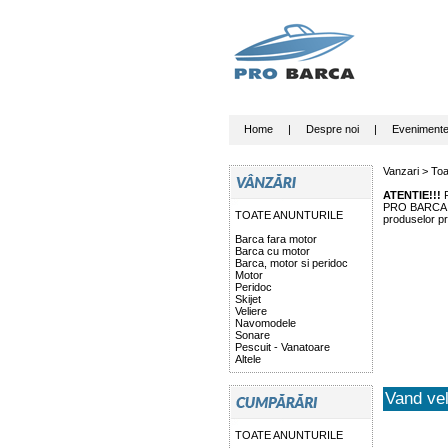
Home
|
Despre noi
|
Eveniment
Vanzari >
Toa
ATENTIE!!!
P
PRO BARCA nu 
TOATE ANUNTURILE
produselor pr
Barca fara motor
Barca cu motor
Barca, motor si peridoc
Motor
Peridoc
Skijet
Veliere
Navomodele
Sonare
Pescuit - Vanatoare
Altele
Vand ve
TOATE ANUNTURILE