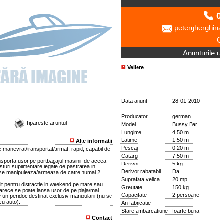
0
petergherghi
Anunturile ut
Veliere
Data anunt
28-01-2010
Producator
german
Tipareste anuntul
Model
Bussy Bar
Lungime
4.50 m
Latime
1.50 m
Alte informatii
Pescaj
0.20 m
e manevrat/transportat/armat, rapid, capabil de
Catarg
7.50 m
nsporta usor pe portbagajul masinii, de aceea
Derivor
5 kg
sturi suplimentare legate de pastrarea in
Derivor rabatabil
Da
 se manipuleaza/armeaza de catre numai 2
Suprafata velica
20 mp
 pentru distractie in weekend pe mare sau
Greutate
150 kg
arece se poate lansa usor de pe plaja/mal.
Capacitate
2 persoane
e un peridoc destinat exclusiv manipularii (nu se
cu auto).
An fabricatie
-
Stare ambarcatiune
foarte buna
Contact