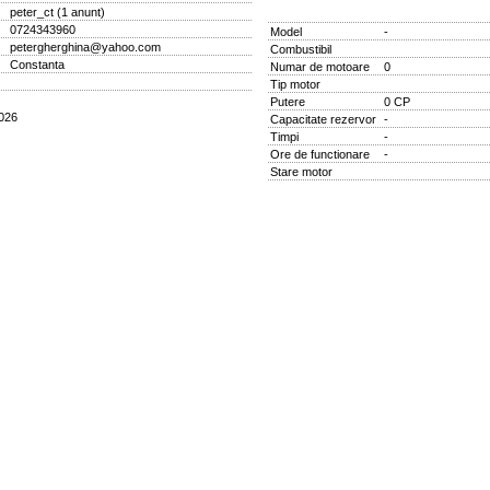
peter_ct
(
1 anunt
)
0724343960
Model
-
petergherghina@yahoo.com
Combustibil
Constanta
Numar de motoare
0
Tip motor
Putere
0 CP
4026
Capacitate rezervor
-
Timpi
-
Ore de functionare
-
Stare motor