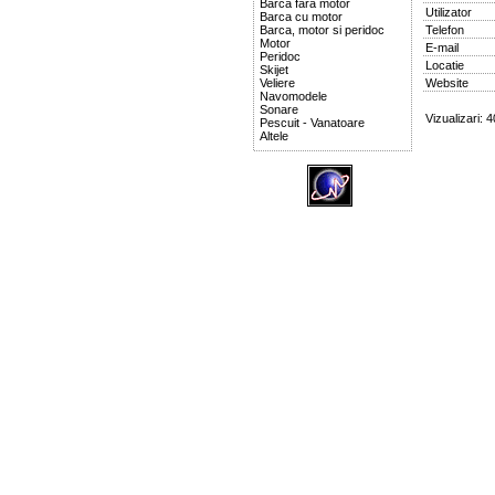
Barca fara motor
Utilizator
Barca cu motor
Barca, motor si peridoc
Telefon
Motor
E-mail
Peridoc
Locatie
Skijet
Veliere
Website
Navomodele
Sonare
Vizualizari: 
Pescuit - Vanatoare
Altele