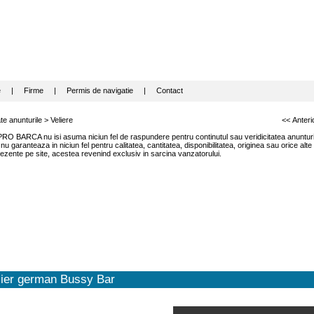
e
|
Firme
|
Permis de navigatie
|
Contact
te anunturile
>
Veliere
<< Anteri
RO BARCA nu isi asuma niciun fel de raspundere pentru continutul sau veridicitatea anunturil
garanteaza in niciun fel pentru calitatea, cantitatea, disponibilitatea, originea sau orice alte
ezente pe site, acestea revenind exclusiv in sarcina vanzatorului.
lier german Bussy Bar