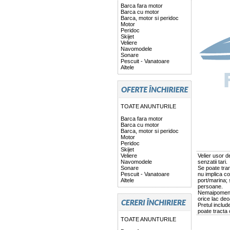
Barca fara motor
Barca cu motor
Barca, motor si peridoc
Motor
Peridoc
Skijet
Veliere
Navomodele
Sonare
Pescuit - Vanatoare
Altele
TOATE ANUNTURILE
Barca fara motor
Barca cu motor
Barca, motor si peridoc
Motor
Peridoc
Skijet
Veliere
Velier usor d
Navomodele
senzatii tari.
Sonare
Se poate tra
Pescuit - Vanatoare
nu implica co
Altele
port/marina;
persoane.
Nemaipomenit
orice lac deo
Pretul includ
poate tracta 
TOATE ANUNTURILE