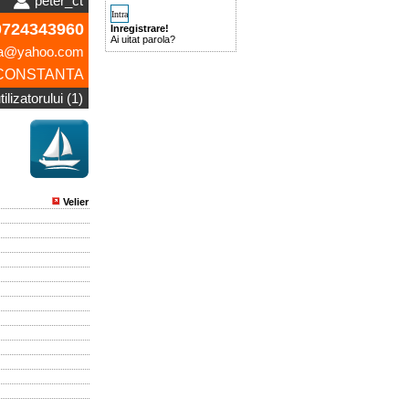
peter_ct
724343960
Inregistrare!
Ai uitat parola?
na@yahoo.com
CONSTANTA
ilizatorului (1)
Velier