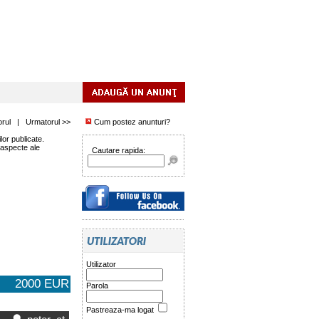
orul
|
Urmatorul >>
Cum postez anunturi?
or publicate.
 aspecte ale
Cautare rapida:
Utilizator
2000 EUR
Parola
Pastreaza-ma logat