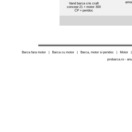
amo
Vand barca cris craft
concept 21 + motor 300
CP + peridoc
Barca fara motor
|
Barca cu motor
|
Barca, motor si peridoc
|
Motor
probarca.ro
- anu