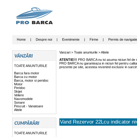
Home
|
Despre noi
|
Evenimente
|
Firme
|
Permis de navigati
Vanzari >
Toate anunturile
>
Altele
ATENTIE!!!
PRO BARCA nu isi asuma niciun fel de ras
PRO BARCA nu garanteaza in niciun fel pentru calitate
TOATE ANUNTURILE
prezente pe site, acestea revenind exclusiv in sarci
Barca fara motor
Barca cu motor
Barca, motor si peridoc
Motor
Peridoc
Skijet
Veliere
Navomodele
Sonare
Pescuit - Vanatoare
Altele
Vand Rezervor 22Lcu indicator ni
TOATE ANUNTURILE