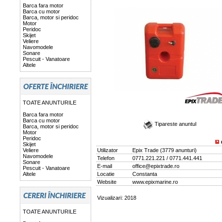
Barca fara motor
Barca cu motor
Barca, motor si peridoc
Motor
Peridoc
Skijet
Veliere
Navomodele
Sonare
Pescuit - Vanatoare
Altele
TOATE ANUNTURILE
Barca fara motor
Barca cu motor
Tipareste anuntul
Barca, motor si peridoc
Motor
Peridoc
Skijet
Veliere
Utilizator
Epix Trade
(
3779 anunturi
)
Navomodele
Telefon
0771.221.221 / 0771.441.441
Sonare
E-mail
office@epixtrade.ro
Pescuit - Vanatoare
Altele
Locatie
Constanta
Website
www.epixmarine.ro
Vizualizari: 2018
TOATE ANUNTURILE