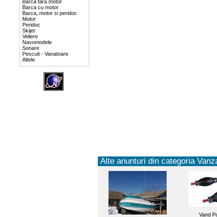
Barca fara motor
Barca cu motor
Barca, motor si peridoc
Motor
Peridoc
Skijet
Veliere
Navomodele
Sonare
Pescuit - Vanatoare
Altele
Alte anunturi din categoria Vanz
Vand P