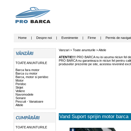
Home
|
Despre noi
|
Evenimente
|
Firme
|
Permis de navigat
Vanzari >
Toate anunturile
>
Altele
ATENTIE!!!
PRO BARCA nu isi asuma niciun fel de r
PRO BARCA nu garanteaza in niciun fel pentru calitat
TOATE ANUNTURILE
produselor prezente pe site, acestea revenind exclu
Barca fara motor
Barca cu motor
Barca, motor si peridoc
Motor
Peridoc
Skijet
Veliere
Navomodele
Sonare
Pescuit - Vanatoare
Altele
Vand Suport sprijin motor barca
TOATE ANUNTURILE