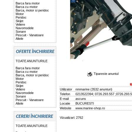
Barca fara motor
Barca cu motor
Barca, motor si peridoc
Motor
Peridoc
Skijet
Veliere
Navomodele
Sonare
Pescuit - Vanatoare
Altele
TOATE ANUNTURILE
Barca fara motor
Barca cu motor
Tipareste anuntul
Barca, motor si peridoc
Motor
Peridoc
Skijet
Veliere
Utilizator
nmmarine
(
3532 anunturi
)
Navomodele
Telefon
0213522394; 0726.293.557 ;0726.293.
Sonare
E-mail
ascuns
Pescuit - Vanatoare
Altele
Locatie
BUCURESTI
Website
www.marine-shop.ro
Vizualizari: 2762
TOATE ANUNTURILE