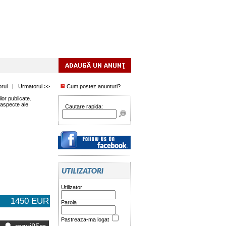
orul
|
Urmatorul >>
Cum postez anunturi?
or publicate.
 aspecte ale
Cautare rapida:
Utilizator
1450 EUR
Parola
Pastreaza-ma logat