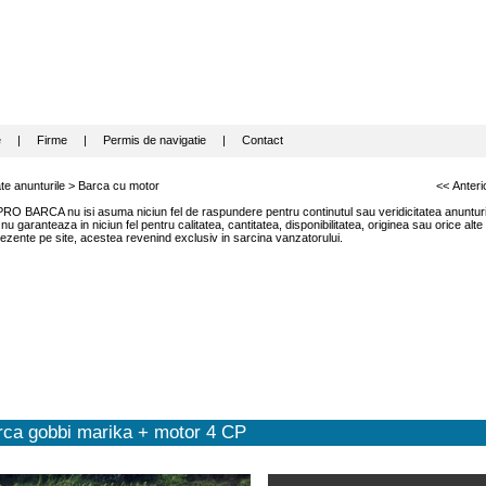
e
|
Firme
|
Permis de navigatie
|
Contact
te anunturile
>
Barca cu motor
<< Anteri
RO BARCA nu isi asuma niciun fel de raspundere pentru continutul sau veridicitatea anunturil
garanteaza in niciun fel pentru calitatea, cantitatea, disponibilitatea, originea sau orice alte
ezente pe site, acestea revenind exclusiv in sarcina vanzatorului.
rca gobbi marika + motor 4 CP