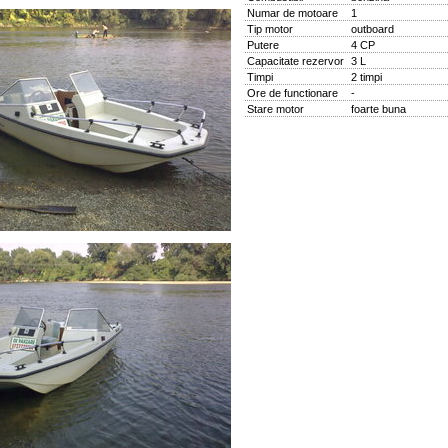
Numar de motoare
1
Tip motor
outboard
Putere
4 CP
Capacitate rezervor
3 L
Timpi
2 timpi
Ore de functionare
-
Stare motor
foarte buna