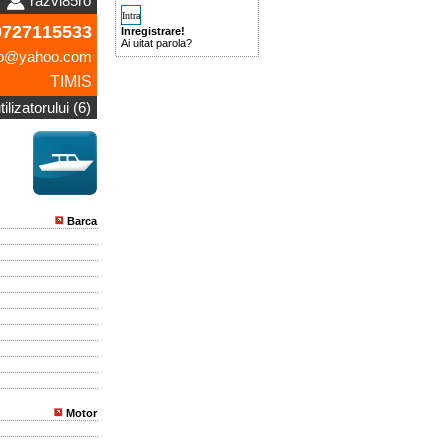
razvi85ro
727115533
Inregistrare!
Ai uitat parola?
ro@yahoo.com
TIMIS
ilizatorului (6)
Barca
Motor