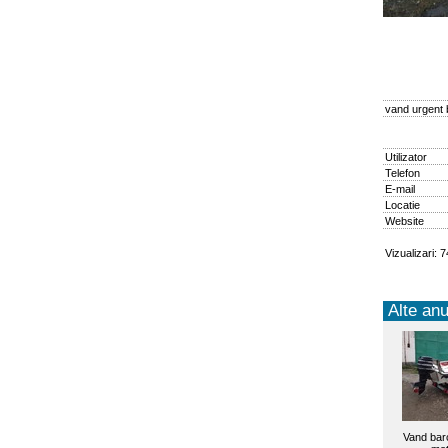
vand urgent 
Utilizator
Telefon
E-mail
Locatie
Website
Vizualizari: 
Alte anu
Vand bar