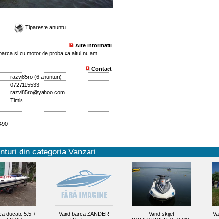
Tipareste anuntul
Alte informatii
barca si cu motor de proba ca altul nu am
Contact
razvi85ro
(
6 anunturi
)
0727115533
razvi85ro@yahoo.com
Timis
7490
nturi din categoria Vanzari
ca ducato 5.5 +
Vand barca ZANDER
Vand skijet
Va