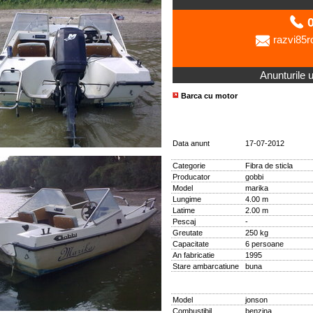
0
razvi85
Anunturile ut
Barca cu motor
Data anunt
17-07-2012
Categorie
Fibra de sticla
Producator
gobbi
Model
marika
Lungime
4.00 m
Latime
2.00 m
Pescaj
-
Greutate
250 kg
Capacitate
6 persoane
An fabricatie
1995
Stare ambarcatiune
buna
Model
jonson
Combustibil
benzina