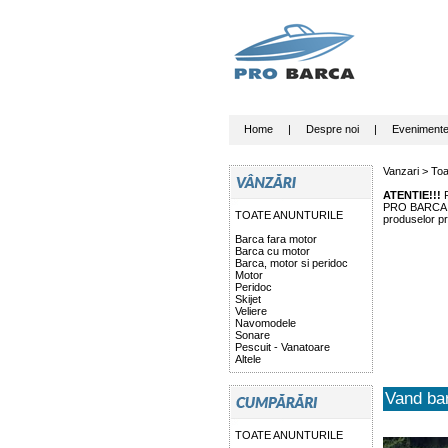
Home
|
Despre noi
|
Eveniment
Vanzari >
Toa
ATENTIE!!!
P
PRO BARCA nu 
TOATE ANUNTURILE
produselor pr
Barca fara motor
Barca cu motor
Barca, motor si peridoc
Motor
Peridoc
Skijet
Veliere
Navomodele
Sonare
Pescuit - Vanatoare
Altele
Vand ba
TOATE ANUNTURILE