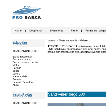
Home
|
Despre noi
|
Evenimente
|
Firme
|
Permis de navigat
Vanzari >
Toate anunturile
>
Veliere
ATENTIE!!!
PRO BARCA nu isi asuma niciun fel de r
PRO BARCA nu garanteaza in niciun fel pentru calitat
TOATE ANUNTURILE
produselor prezente pe site, acestea revenind exclu
Barca fara motor
Barca cu motor
Barca, motor si peridoc
Motor
Peridoc
Skijet
Veliere
Navomodele
Sonare
Pescuit - Vanatoare
Altele
Vand velier bego 500
TOATE ANUNTURILE