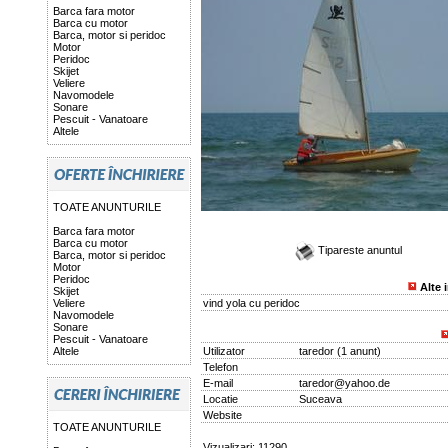
Barca fara motor
Barca cu motor
Barca, motor si peridoc
Motor
Peridoc
Skijet
Veliere
Navomodele
Sonare
Pescuit - Vanatoare
Altele
TOATE ANUNTURILE
Barca fara motor
Barca cu motor
Tipareste anuntul
Barca, motor si peridoc
Motor
Peridoc
Alte 
Skijet
Veliere
vind yola cu peridoc
Navomodele
Sonare
Pescuit - Vanatoare
Altele
Utilizator
taredor
(
1 anunt
)
Telefon
E-mail
taredor@yahoo.de
Locatie
Suceava
Website
TOATE ANUNTURILE
Vizualizari: 11290