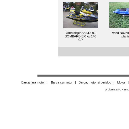
Vand skijet SEA DOO
Vand Navom
BOMBARDIER xp 140
plant
CP
Barca fara motor
|
Barca cu motor
|
Barca, motor si peridoc
|
Motor
probarca.ro
- anu