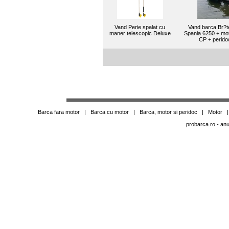
Vand Perie spalat cu
Vand barca Br?t
maner telescopic Deluxe
Spania 6250 + mo
CP + perido
Barca fara motor
|
Barca cu motor
|
Barca, motor si peridoc
|
Motor
probarca.ro
- anu