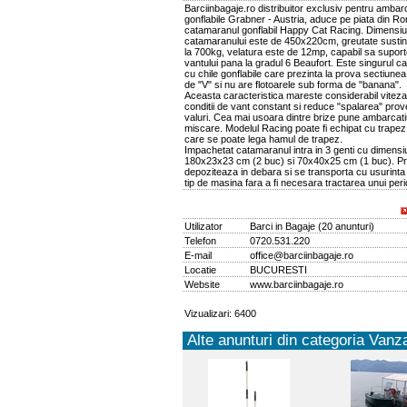
Barciinbagaje.ro distribuitor exclusiv pentru ambarc
gonflabile Grabner - Austria, aduce pe piata din R
catamaranul gonflabil Happy Cat Racing. Dimensi
catamaranului este de 450x220cm, greutate susti
la 700kg, velatura este de 12mp, capabil sa suport
vantului pana la gradul 6 Beaufort. Este singurul 
cu chile gonflabile care prezinta la prova sectiunea
de "V" si nu are flotoarele sub forma de "banana".
Aceasta caracteristica mareste considerabil viteza
conditii de vant constant si reduce "spalarea" prov
valuri. Cea mai usoara dintre brize pune ambarcati
miscare. Modelul Racing poate fi echipat cu trapez 
care se poate lega hamul de trapez.
Impachetat catamaranul intra in 3 genti cu dimens
180x23x23 cm (2 buc) si 70x40x25 cm (1 buc). Pr
depoziteaza in debara si se transporta cu usurinta
tip de masina fara a fi necesara tractarea unui peri
Utilizator
Barci in Bagaje
(
20 anunturi
)
Telefon
0720.531.220
E-mail
office@barciinbagaje.ro
Locatie
BUCURESTI
Website
www.barciinbagaje.ro
Vizualizari: 6400
Alte anunturi din categoria Vanza