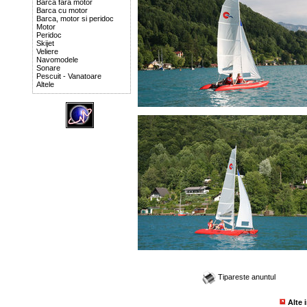
Barca fara motor
Barca cu motor
Barca, motor si peridoc
Motor
Peridoc
Skijet
Veliere
Navomodele
Sonare
Pescuit - Vanatoare
Altele
Tipareste anuntul
Alte 