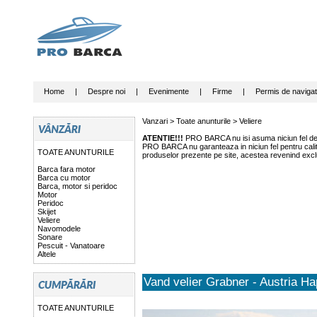
Home
|
Despre noi
|
Evenimente
|
Firme
|
Permis de navigat
Vanzari >
Toate anunturile
>
Veliere
ATENTIE!!!
PRO BARCA nu isi asuma niciun fel de r
PRO BARCA nu garanteaza in niciun fel pentru calitat
TOATE ANUNTURILE
produselor prezente pe site, acestea revenind exclu
Barca fara motor
Barca cu motor
Barca, motor si peridoc
Motor
Peridoc
Skijet
Veliere
Navomodele
Sonare
Pescuit - Vanatoare
Altele
Vand velier Grabner - Austria H
TOATE ANUNTURILE