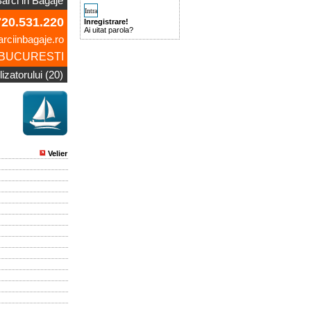
arci in Bagaje
20.531.220
Inregistrare!
Ai uitat parola?
rciinbagaje.ro
BUCURESTI
lizatorului (20)
Velier