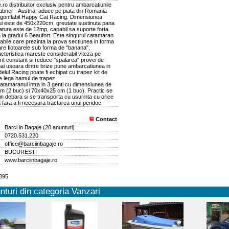
.ro distribuitor exclusiv pentru ambarcatiunile
abner - Austria, aduce pe piata din Romania
gonflabil Happy Cat Racing. Dimensiunea
i este de 450x220cm, greutate sustinuta pana
atura este de 12mp, capabil sa suporte forta
 la gradul 6 Beaufort. Este singurul catamaran
labile care prezinta la prova sectiunea in forma
are flotoarele sub forma de "banana".
cteristica mareste considerabil viteza pe
ant constant si reduce "spalarea" provei de
mai usoara dintre brize pune ambarcatiunea in
lul Racing poate fi echipat cu trapez kit de
e lega hamul de trapez.
atamaranul intra in 3 genti cu dimensiunea de
 (2 buc) si 70x40x25 cm (1 buc). Practic se
n debara si se transporta cu usurinta cu orice
 fara a fi necesara tractarea unui peridoc.
Contact
Barci in Bagaje
(
20 anunturi
)
0720.531.220
office@barciinbagaje.ro
BUCURESTI
www.barciinbagaje.ro
6395
nturi din categoria Vanzari