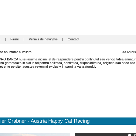
e
|
Firme
|
Permis de navigatie
|
Contact
te anunturile
>
Veliere
<< Anteri
RO BARCA nu isi asuma niciun fel de raspundere pentru continutul sau veridicitatea anunturil
garanteaza in niciun fel pentru calitatea, cantitatea, disponibilitatea, originea sau orice alte
ezente pe site, acestea revenind exclusiv in sarcina vanzatorului.
ier Grabner - Austria Happy Cat Racing