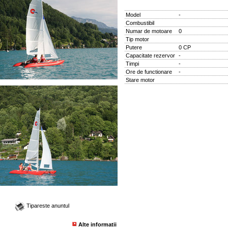
Model
-
Combustibil
Numar de motoare
0
Tip motor
Putere
0 CP
Capacitate rezervor
-
Timpi
-
Ore de functionare
-
Stare motor
Tipareste anuntul
Alte informatii