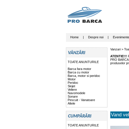
Home
|
Despre noi
|
Eveniment
Vanzari >
Toa
ATENTIE!!!
P
PRO BARCA nu 
TOATE ANUNTURILE
produselor pr
Barca fara motor
Barca cu motor
Barca, motor si peridoc
Motor
Peridoc
Skijet
Veliere
Navomodele
Sonare
Pescuit - Vanatoare
Altele
Vand vel
TOATE ANUNTURILE