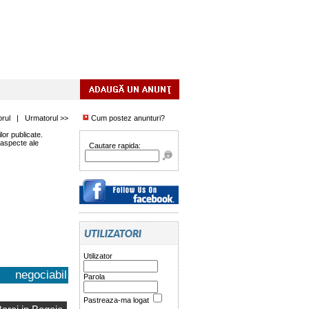
orul
|
Urmatorul >>
Cum postez anunturi?
or publicate.
 aspecte ale
Cautare rapida:
Utilizator
negociabil
Parola
Pastreaza-ma logat