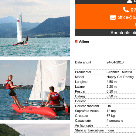
B
07
office@ba
Anunturile uti
Veliere
Data anunt
24-04-2010
Producator
Grabner - Austria
Model
Happy Cat Racing
Lungime
4.50 m
Latime
2.20 m
Pescaj
0.10 m
Catarg
6.50 m
Derivor
-
Derivor rabatabil
Da
Suprafata velica
12 mp
Greutate
67 kg
Capacitate
4 persoane
An fabricatie
-
Stare ambarcatiune
noua