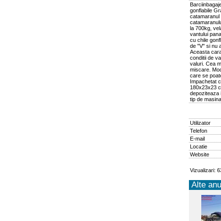
Barciinbagaje
gonflabile Gr
catamaranul 
catamaranulu
la 700kg, vel
vantului pana
cu chile gonf
de "V" si nu 
Aceasta cara
conditii de v
valuri. Cea 
miscare. Mode
care se poat
Impachetat c
180x23x23 cm
depoziteaza i
tip de masina
Utilizator
Telefon
E-mail
Locatie
Website
Vizualizari: 
Alte anu