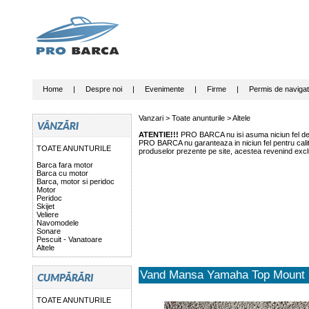
Home
|
Despre noi
|
Evenimente
|
Firme
|
Permis de navigat
Vanzari >
Toate anunturile
>
Altele
ATENTIE!!!
PRO BARCA nu isi asuma niciun fel de r
PRO BARCA nu garanteaza in niciun fel pentru calitat
TOATE ANUNTURILE
produselor prezente pe site, acestea revenind exclu
Barca fara motor
Barca cu motor
Barca, motor si peridoc
Motor
Peridoc
Skijet
Veliere
Navomodele
Sonare
Pescuit - Vanatoare
Altele
Vand Mansa Yamaha Top Mount
TOATE ANUNTURILE