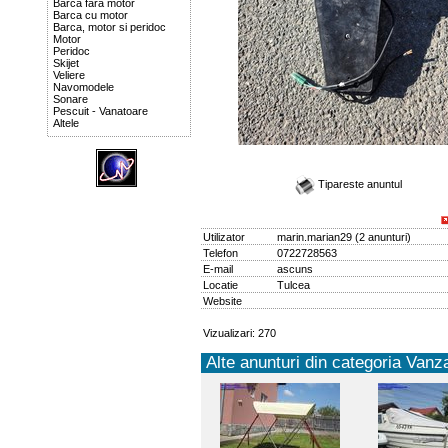
Barca fara motor
Barca cu motor
Barca, motor si peridoc
Motor
Peridoc
Skijet
Veliere
Navomodele
Sonare
Pescuit - Vanatoare
Altele
Tipareste anuntul
Utilizator
marin.marian29
(
2 anunturi
)
Telefon
0722728563
E-mail
ascuns
Locatie
Tulcea
Website
Vizualizari: 270
Alte anunturi din categoria Vanza