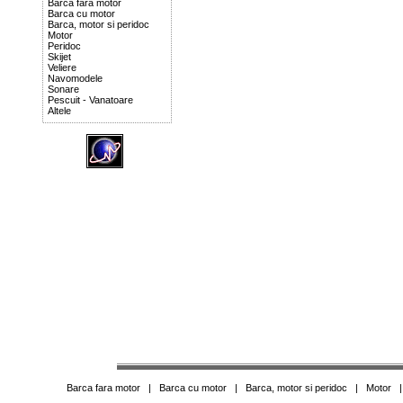
Barca fara motor
Barca cu motor
Barca, motor si peridoc
Motor
Peridoc
Skijet
Veliere
Navomodele
Sonare
Pescuit - Vanatoare
Altele
Barca fara motor
|
Barca cu motor
|
Barca, motor si peridoc
|
Motor