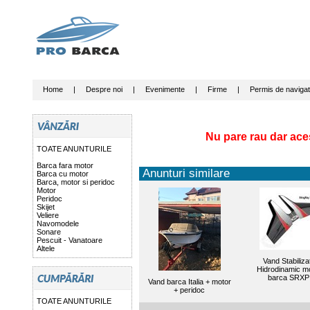
Home
|
Despre noi
|
Evenimente
|
Firme
|
Permis de navigat
Nu pare rau dar ace
TOATE ANUNTURILE
Barca fara motor
Anunturi similare
Barca cu motor
Barca, motor si peridoc
Motor
Peridoc
Skijet
Veliere
Navomodele
Sonare
Pescuit - Vanatoare
Altele
Vand Stabiliza
Hidrodinamic m
barca SRXPI
Vand barca Italia + motor
+ peridoc
TOATE ANUNTURILE