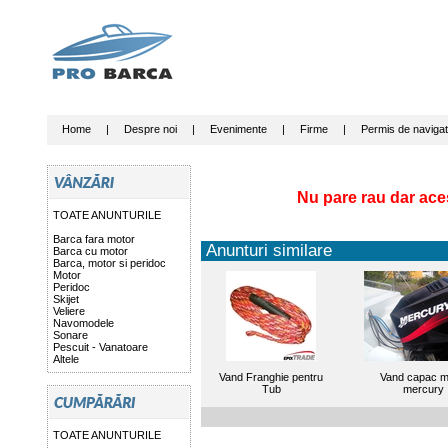
Home
|
Despre noi
|
Evenimente
|
Firme
|
Permis de navigat
Nu pare rau dar ace
TOATE ANUNTURILE
Barca fara motor
Anunturi similare
Barca cu motor
Barca, motor si peridoc
Motor
Peridoc
Skijet
Veliere
Navomodele
Sonare
Pescuit - Vanatoare
Altele
Vand Franghie pentru
Vand capac m
Tub
mercury
TOATE ANUNTURILE