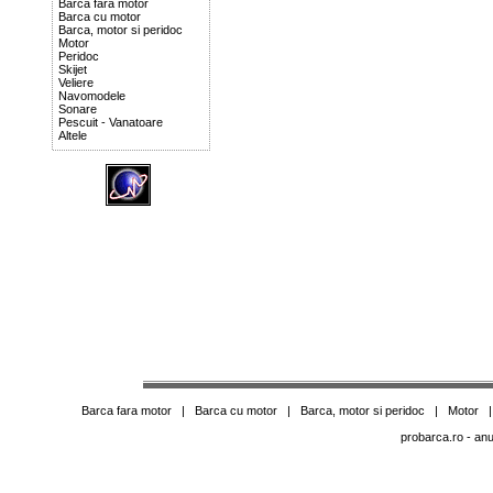
Barca fara motor
Barca cu motor
Barca, motor si peridoc
Motor
Peridoc
Skijet
Veliere
Navomodele
Sonare
Pescuit - Vanatoare
Altele
Barca fara motor
|
Barca cu motor
|
Barca, motor si peridoc
|
Motor
probarca.ro
- anu