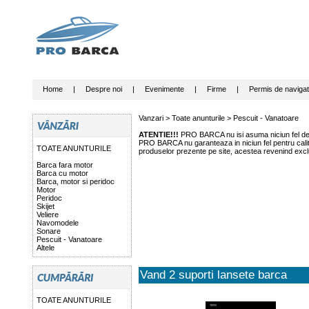
Home
|
Despre noi
|
Evenimente
|
Firme
|
Permis de navigat
Vanzari >
Toate anunturile
>
Pescuit - Vanatoare
ATENTIE!!!
PRO BARCA nu isi asuma niciun fel de r
PRO BARCA nu garanteaza in niciun fel pentru calitat
TOATE ANUNTURILE
produselor prezente pe site, acestea revenind exclu
Barca fara motor
Barca cu motor
Barca, motor si peridoc
Motor
Peridoc
Skijet
Veliere
Navomodele
Sonare
Pescuit - Vanatoare
Altele
Vand 2 suporti lansete barca
TOATE ANUNTURILE