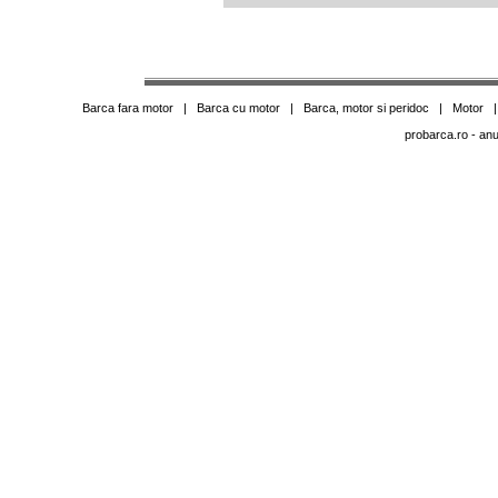
Barca fara motor
|
Barca cu motor
|
Barca, motor si peridoc
|
Motor
probarca.ro
- anu