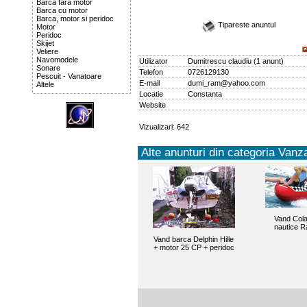
Barca fara motor
Barca cu motor
Barca, motor si peridoc
Tipareste anuntul
Motor
Peridoc
Skijet
Veliere
Navomodele
Utilizator
Dumitrescu claudiu
(
1 anunt
)
Sonare
Telefon
0726129130
Pescuit - Vanatoare
E-mail
dumi_ram@yahoo.com
Altele
Locatie
Constanta
Website
Vizualizari: 642
Alte anunturi din categoria Vanza
Vand Cola
nautice R
Vand barca Delphin Hille
+ motor 25 CP + peridoc