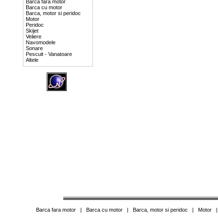
Barca fara motor
Barca cu motor
Barca, motor si peridoc
Motor
Peridoc
Skijet
Veliere
Navomodele
Sonare
Pescuit - Vanatoare
Altele
Barca fara motor
|
Barca cu motor
|
Barca, motor si peridoc
|
Motor