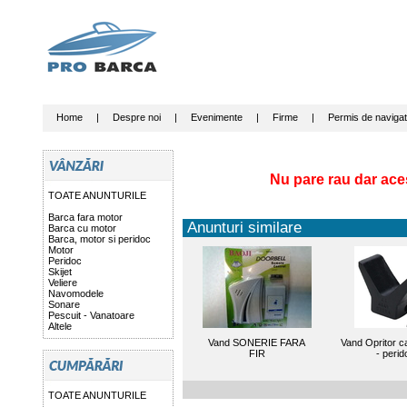
Home
|
Despre noi
|
Evenimente
|
Firme
|
Permis de navigat
Nu pare rau dar ace
TOATE ANUNTURILE
Barca fara motor
Anunturi similare
Barca cu motor
Barca, motor si peridoc
Motor
Peridoc
Skijet
Veliere
Navomodele
Sonare
Pescuit - Vanatoare
Altele
Vand SONERIE FARA
Vand Opritor c
FIR
- perid
TOATE ANUNTURILE