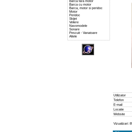
Barca fara motor
Barca cu motor
Barca, motor si peridoc
Motor
Peridoc
Skijet
Veliere
Navomodele
Sonare
Pescuit - Vanatoare
Altele
Utilizator
Telefon
E-mail
Locatie
Website
Vizualizari: 