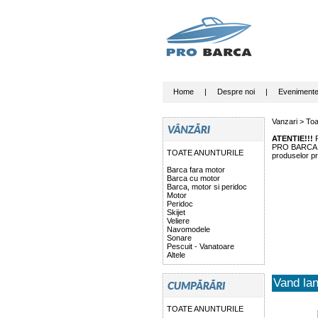
Home
|
Despre noi
|
Eveniment
Vanzari >
Toa
ATENTIE!!!
P
PRO BARCA nu 
TOATE ANUNTURILE
produselor pr
Barca fara motor
Barca cu motor
Barca, motor si peridoc
Motor
Peridoc
Skijet
Veliere
Navomodele
Sonare
Pescuit - Vanatoare
Altele
Vand lan
TOATE ANUNTURILE