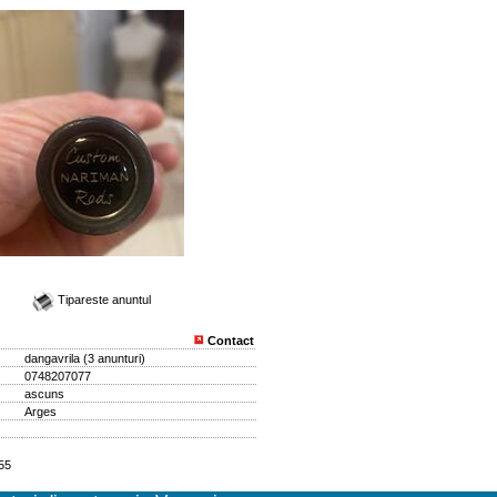
Tipareste anuntul
Contact
dangavrila
(
3 anunturi
)
0748207077
ascuns
Arges
855