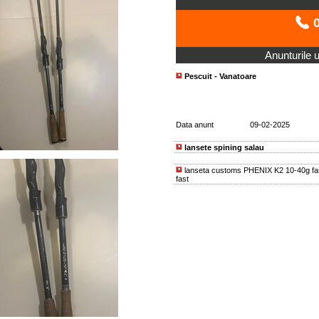
0
Anunturile ut
Pescuit - Vanatoare
Data anunt
09-02-2025
lansete spining salau
lanseta customs PHENIX K2 10-40g fa
fast