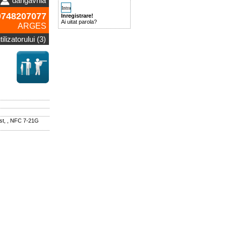
dangavrila
748207077
Inregistrare!
Ai uitat parola?
ARGES
ilizatorului (3)
st, , NFC 7-21G