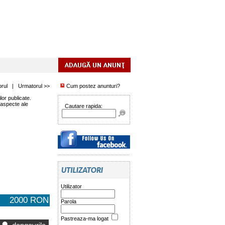
orul
|
Urmatorul >>
Cum postez anunturi?
or publicate.
 aspecte ale
Cautare rapida:
Utilizator
2000 RON
Parola
Pastreaza-ma logat