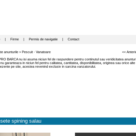
e
|
Firme
|
Permis de navigatie
|
Contact
te anunturile
>
Pescuit - Vanatoare
<< Anteri
RO BARCA nu isi asuma niciun fel de raspundere pentru continutul sau veridicitatea anunturil
garanteaza in niciun fel pentru calitatea, cantitatea, disponibilitatea, originea sau orice alte
ezente pe site, acestea revenind exclusiv in sarcina vanzatorului.
sete spining salau