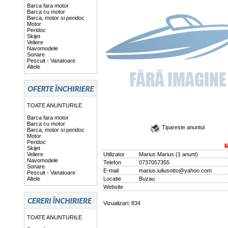
Barca fara motor
Barca cu motor
Barca, motor si peridoc
Motor
Peridoc
Skijet
Veliere
Navomodele
Sonare
Pescuit - Vanatoare
Altele
TOATE ANUNTURILE
Barca fara motor
Barca cu motor
Tipareste anuntul
Barca, motor si peridoc
Motor
Peridoc
Skijet
Veliere
Utilizator
Marius Marius
(
1 anunt
)
Navomodele
Telefon
0737057355
Sonare
E-mail
marius.iuliusotto@yahoo.com
Pescuit - Vanatoare
Altele
Locatie
Buzau
Website
Vizualizari: 834
TOATE ANUNTURILE