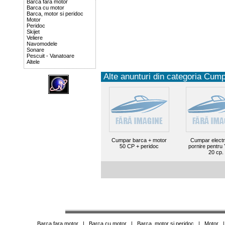
Barca fara motor
Barca cu motor
Barca, motor si peridoc
Motor
Peridoc
Skijet
Veliere
Navomodele
Sonare
Pescuit - Vanatoare
Altele
Alte anunturi din categoria Cump
Cumpar barca + motor
Cumpar elect
50 CP + peridoc
pornire pentr
20 cp.
Barca fara motor
|
Barca cu motor
|
Barca, motor si peridoc
|
Motor