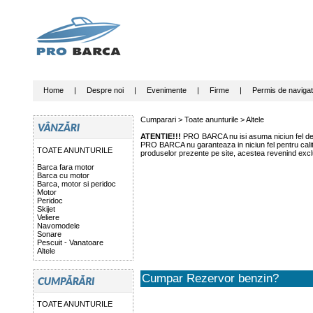
Home
|
Despre noi
|
Evenimente
|
Firme
|
Permis de navigat
Cumparari >
Toate anunturile
>
Altele
ATENTIE!!!
PRO BARCA nu isi asuma niciun fel de r
PRO BARCA nu garanteaza in niciun fel pentru calitat
TOATE ANUNTURILE
produselor prezente pe site, acestea revenind exclu
Barca fara motor
Barca cu motor
Barca, motor si peridoc
Motor
Peridoc
Skijet
Veliere
Navomodele
Sonare
Pescuit - Vanatoare
Altele
Cumpar Rezervor benzin?
TOATE ANUNTURILE