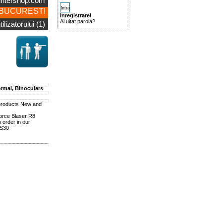
untershop.com
BUCURESTI
Inregistrare!
Ai uitat parola?
ilizatorului (1)
ermal, Binoculars
 products New and
orce Blaser R8
n order in our
AS30