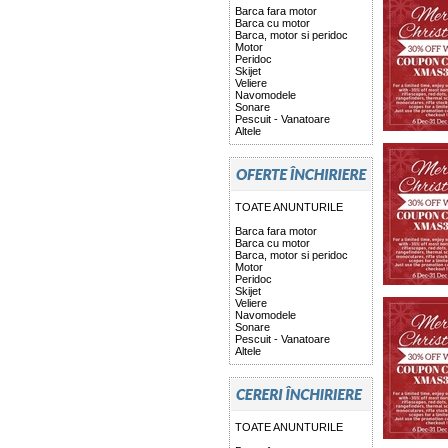
Barca fara motor
Barca cu motor
Barca, motor si peridoc
Motor
Peridoc
Skijet
Veliere
Navomodele
Sonare
Pescuit - Vanatoare
Altele
TOATE ANUNTURILE
Barca fara motor
Barca cu motor
Barca, motor si peridoc
Motor
Peridoc
Skijet
Veliere
Navomodele
Sonare
Pescuit - Vanatoare
Altele
TOATE ANUNTURILE