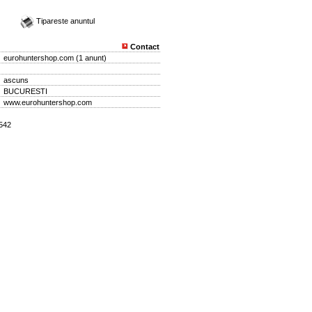
Tipareste anuntul
Contact
eurohuntershop.com
(
1 anunt
)
ascuns
BUCURESTI
www.eurohuntershop.com
1542