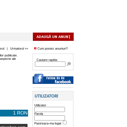
orul
|
Urmatorul >>
Cum postez anunturi?
or publicate.
 aspecte ale
Cautare rapida:
Utilizator
1 RON
Parola
Pastreaza-ma logat