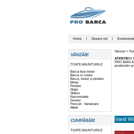
Home
|
Despre noi
|
Eveniment
Vanzari >
Toa
ATENTIE!!!
P
PRO BARCA nu 
TOATE ANUNTURILE
produselor pr
Barca fara motor
Barca cu motor
Barca, motor si peridoc
Motor
Peridoc
Skijet
Veliere
Navomodele
Sonare
Pescuit - Vanatoare
Altele
Vand Win
TOATE ANUNTURILE