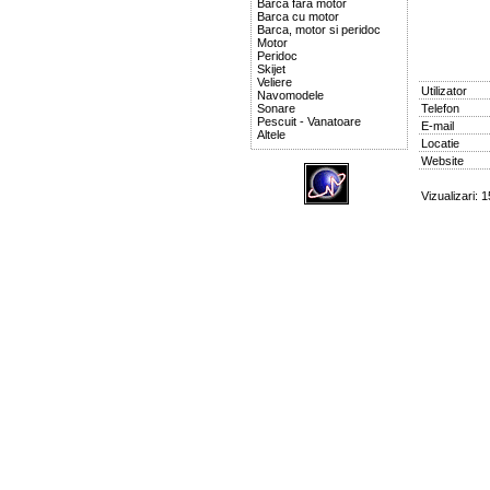
Barca fara motor
Barca cu motor
Barca, motor si peridoc
Motor
Peridoc
Skijet
Veliere
Utilizator
Navomodele
Sonare
Telefon
Pescuit - Vanatoare
E-mail
Altele
Locatie
Website
Vizualizari: 