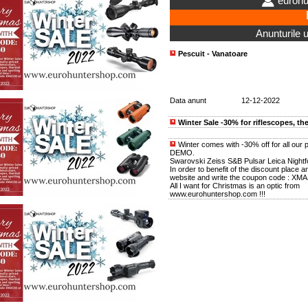
euroh
Anunturile ut
Pescuit - Vanatoare
Data anunt
12-12-2022
Winter Sale -30% for riflescopes, th
Winter comes with -30% off for all our
DEMO.
Swarovski Zeiss S&B Pulsar Leica Nightf
In order to benefit of the discount place a
website and write the coupon code : XM
All I want for Christmas is an optic from
www.eurohuntershop.com !!!