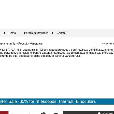
e
|
Firme
|
Permis de navigatie
|
Contact
te anunturile
>
Pescuit - Vanatoare
<< Anteri
RO BARCA nu isi asuma niciun fel de raspundere pentru continutul sau veridicitatea anunturil
garanteaza in niciun fel pentru calitatea, cantitatea, disponibilitatea, originea sau orice alte
ezente pe site, acestea revenind exclusiv in sarcina vanzatorului.
ter Sale -30% for riflescopes, thermal, Binoculars