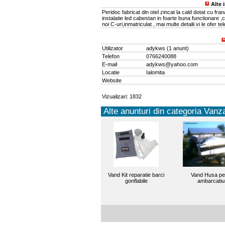
Alte 
Peridoc fabricat din otel zincat la cald dotat cu frana
instalatie led cabestan in foarte buna functionare ,
noi C-uri,inmatriculat , mai multe detalii vi le ofer tel
Utilizator
adykws
(
1 anunt
)
Telefon
0766240088
E-mail
adykws@yahoo.com
Locatie
Ialomita
Website
Vizualizari: 1832
Alte anunturi din categoria Vanza
Vand Kit reparatie barci
Vand Husa pe
gonflabile
ambarcatiu