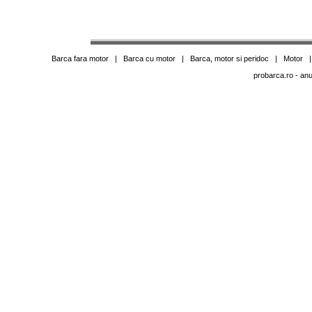
Barca fara motor
|
Barca cu motor
|
Barca, motor si peridoc
|
Motor
probarca.ro
- anu