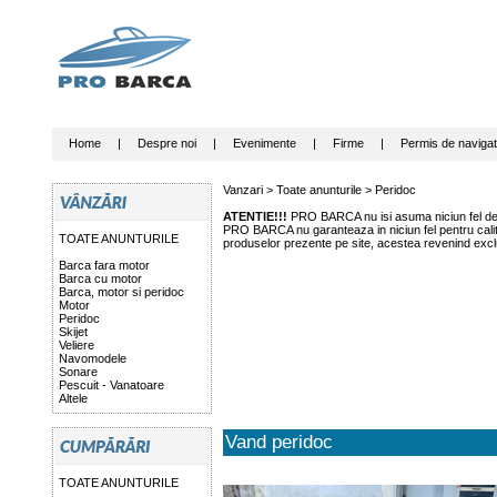
Home
|
Despre noi
|
Evenimente
|
Firme
|
Permis de navigat
Vanzari >
Toate anunturile
>
Peridoc
ATENTIE!!!
PRO BARCA nu isi asuma niciun fel de r
PRO BARCA nu garanteaza in niciun fel pentru calitat
TOATE ANUNTURILE
produselor prezente pe site, acestea revenind exclu
Barca fara motor
Barca cu motor
Barca, motor si peridoc
Motor
Peridoc
Skijet
Veliere
Navomodele
Sonare
Pescuit - Vanatoare
Altele
Vand peridoc
TOATE ANUNTURILE