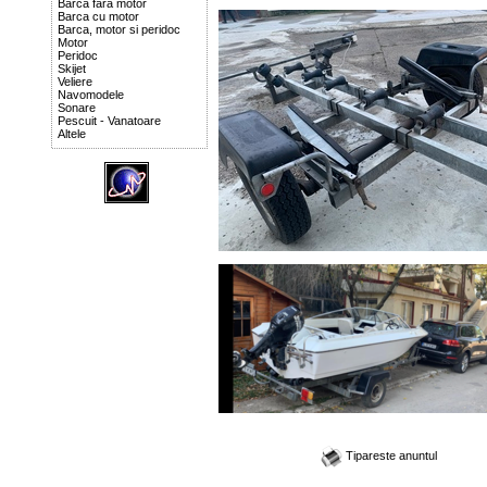
Barca fara motor
Barca cu motor
Barca, motor si peridoc
Motor
Peridoc
Skijet
Veliere
Navomodele
Sonare
Pescuit - Vanatoare
Altele
Tipareste anuntul