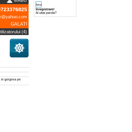
MABU
723376825
Inregistrare!
Ai uitat parola?
gy@yahoo.com
GALATI
ilizatorului (4)
t in gorgova pe