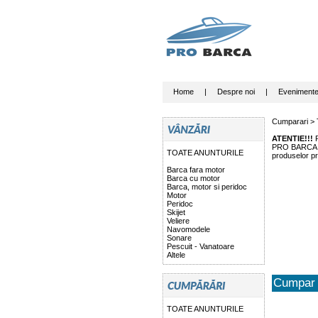
Home
|
Despre noi
|
Eveniment
Cumparari >
ATENTIE!!!
P
PRO BARCA nu 
TOATE ANUNTURILE
produselor pr
Barca fara motor
Barca cu motor
Barca, motor si peridoc
Motor
Peridoc
Skijet
Veliere
Navomodele
Sonare
Pescuit - Vanatoare
Altele
Cumpar 
TOATE ANUNTURILE