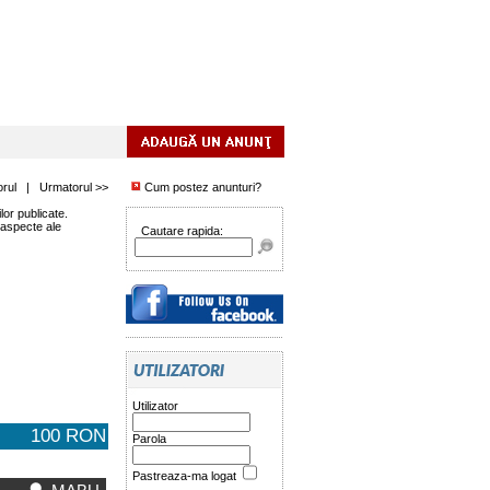
orul
|
Urmatorul >>
Cum postez anunturi?
or publicate.
 aspecte ale
Cautare rapida:
Utilizator
100 RON
Parola
Pastreaza-ma logat