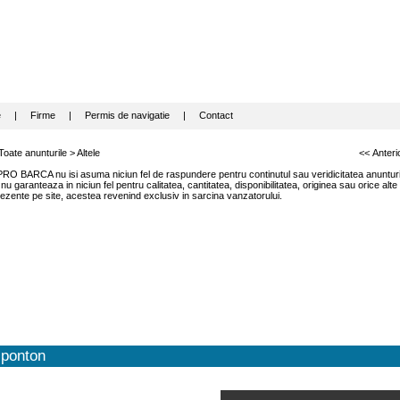
e
|
Firme
|
Permis de navigatie
|
Contact
Toate anunturile
>
Altele
<< Anteri
RO BARCA nu isi asuma niciun fel de raspundere pentru continutul sau veridicitatea anunturil
garanteaza in niciun fel pentru calitatea, cantitatea, disponibilitatea, originea sau orice alte
ezente pe site, acestea revenind exclusiv in sarcina vanzatorului.
ponton