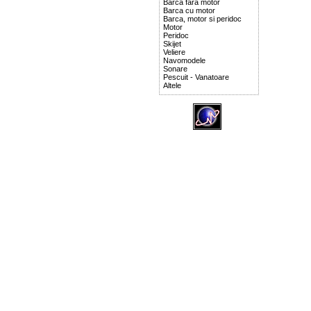
Barca fara motor
Barca cu motor
Barca, motor si peridoc
Motor
Peridoc
Skijet
Veliere
Navomodele
Sonare
Pescuit - Vanatoare
Altele