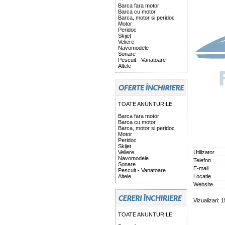
Barca fara motor
Barca cu motor
Barca, motor si peridoc
Motor
Peridoc
Skijet
Veliere
Navomodele
Sonare
Pescuit - Vanatoare
Altele
TOATE ANUNTURILE
Barca fara motor
Barca cu motor
Barca, motor si peridoc
Motor
Peridoc
Skijet
Veliere
Utilizator
Navomodele
Telefon
Sonare
E-mail
Pescuit - Vanatoare
Altele
Locatie
Website
Vizualizari: 
TOATE ANUNTURILE