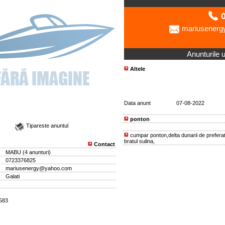
0
mariusener
Anunturile ut
Altele
Data anunt
07-08-2022
ponton
Tipareste anuntul
cumpar ponton,delta dunarii de prefera
bratul sulina,
Contact
MABU
(
4 anunturi
)
0723376825
mariusenergy@yahoo.com
Galati
1583