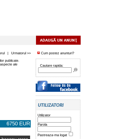
orul
|
Urmatorul >>
Cum postez anunturi?
or publicate.
 aspecte ale
Cautare rapida:
Utilizator
6750 EUR
Parola
Pastreaza-ma logat