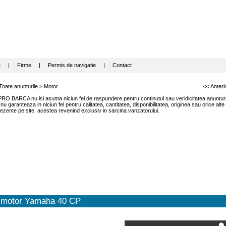
e
|
Firme
|
Permis de navigatie
|
Contact
Toate anunturile
>
Motor
<< Anteri
RO BARCA nu isi asuma niciun fel de raspundere pentru continutul sau veridicitatea anunturil
garanteaza in niciun fel pentru calitatea, cantitatea, disponibilitatea, originea sau orice alte
ezente pe site, acestea revenind exclusiv in sarcina vanzatorului.
motor Yamaha 40 CP