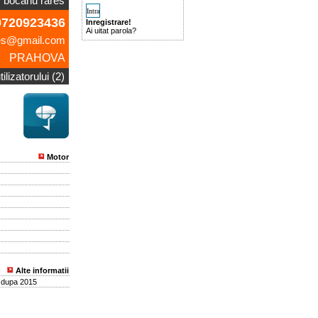
bocanu rares
720923436
Inregistrare!
Ai uitat parola?
es@gmail.com
PRAHOVA
ilizatorului (2)
Motor
Alte informatii
 dupa 2015