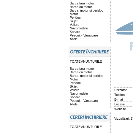
Barca fara motor
Barca cu motor
Barca, motor si peridoc
Motor
Peridoc
Skijet
Veliere
Navomodele
Sonare
Pescuit - Vanatoare
Altele
TOATE ANUNTURILE
Barca fara motor
Barca cu motor
Barca, motor si peridoc
Motor
Peridoc
Skijet
Veliere
Utilizator
Navomodele
Telefon
Sonare
E-mail
Pescuit - Vanatoare
Altele
Locatie
Website
Vizualizari: 
TOATE ANUNTURILE