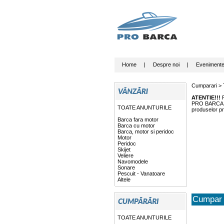
Home
|
Despre noi
|
Eveniment
Cumparari >
ATENTIE!!!
P
PRO BARCA nu 
TOATE ANUNTURILE
produselor pr
Barca fara motor
Barca cu motor
Barca, motor si peridoc
Motor
Peridoc
Skijet
Veliere
Navomodele
Sonare
Pescuit - Vanatoare
Altele
Cumpar 
TOATE ANUNTURILE