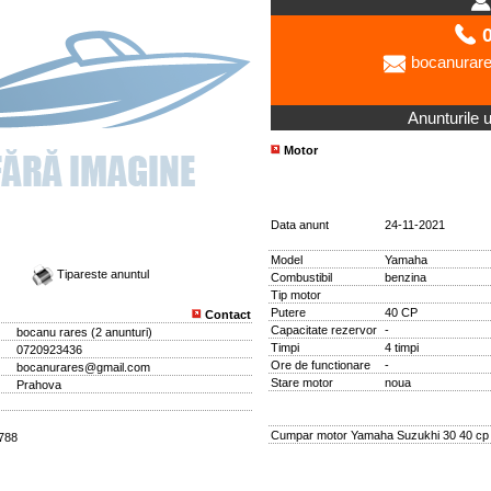
0
bocanurar
Anunturile ut
Motor
Data anunt
24-11-2021
Model
Yamaha
Tipareste anuntul
Combustibil
benzina
Tip motor
Putere
40 CP
Contact
Capacitate rezervor
-
bocanu rares
(
2 anunturi
)
Timpi
4 timpi
0720923436
Ore de functionare
-
bocanurares@gmail.com
Stare motor
noua
Prahova
Cumpar motor Yamaha Suzukhi 30 40 cp
2788