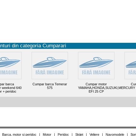
nturi din categoria Cumparari
ar barca
Cumpar barca Temerar
Cumpar motor
Cum
er weekend 640
575
YAMAHA,HONDA,SUZUKI,MERCURY
r + peridoc
EFI 25 CP
|
Barca, motor si peridoc
|
Motor
|
Peridoc
|
Skijet
|
Veliere
|
Navomodele
|
Son