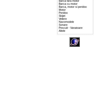
Barca fara motor
Barca cu motor
Barca, motor si peridoc
Motor
Peridoc
Skijet
Veliere
Navomodele
Sonare
Pescuit - Vanatoare
Altele