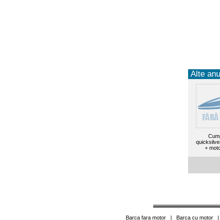
Alte anu
Cump
quicksilv
+ moto
Barca fara motor
|
Barca cu motor