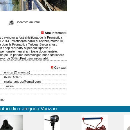
Tipareste anuntul
Alte informatii
ca+motor a fost ahizitionat de la Pronautica
 2014. Intretinerea barcii si reviziile motorului
e doar la Pronautica Tulcea. Barca a fost
in scop recreativ si pescuit sportiv. E
a pe numele meu si am toate documentele.
da pe un peridoc neomologat, husa stationare
vor de 30 litri.Pret usor negociabil.
Contact
antrop
(
2 anunturi
)
0746148075
ciprian.antrop@gmail.com
Tulcea
6207
nturi din categoria Vanzari