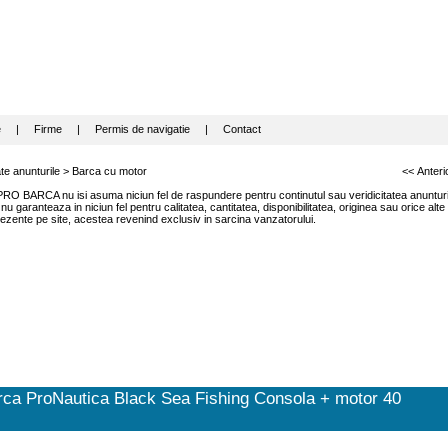
e
|
Firme
|
Permis de navigatie
|
Contact
te anunturile
>
Barca cu motor
<< Anteri
RO BARCA nu isi asuma niciun fel de raspundere pentru continutul sau veridicitatea anunturil
garanteaza in niciun fel pentru calitatea, cantitatea, disponibilitatea, originea sau orice alte
ezente pe site, acestea revenind exclusiv in sarcina vanzatorului.
rca ProNautica Black Sea Fishing Consola + motor 40