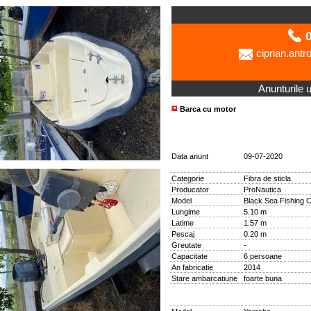
0
ciprian.ant
Anunturile ut
Barca cu motor
Data anunt
09-07-2020
Categorie
Fibra de sticla
Producator
ProNautica
Model
Black Sea Fishing 
Lungime
5.10 m
Latime
1.57 m
Pescaj
0.20 m
Greutate
-
Capacitate
6 persoane
An fabricatie
2014
Stare ambarcatiune
foarte buna