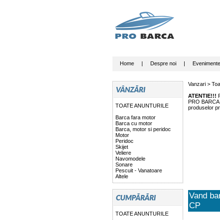
Home
|
Despre noi
|
Eveniment
Vanzari >
Toa
ATENTIE!!!
P
PRO BARCA nu 
TOATE ANUNTURILE
produselor pr
Barca fara motor
Barca cu motor
Barca, motor si peridoc
Motor
Peridoc
Skijet
Veliere
Navomodele
Sonare
Pescuit - Vanatoare
Altele
Vand ba
CP
TOATE ANUNTURILE