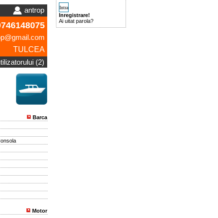
antrop
Inregistrare!
Ai uitat parola?
746148075
rop@gmail.com
TULCEA
ilizatorului (2)
Barca
Consola
Motor