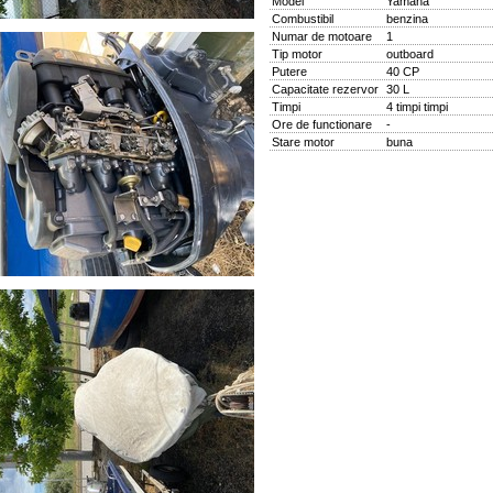
Model
Yamaha
Combustibil
benzina
Numar de motoare
1
Tip motor
outboard
Putere
40 CP
Capacitate rezervor
30 L
Timpi
4 timpi timpi
Ore de functionare
-
Stare motor
buna