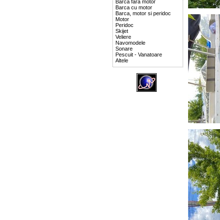
Barca fara motor
Barca cu motor
Barca, motor si peridoc
Motor
Peridoc
Skijet
Veliere
Navomodele
Sonare
Pescuit - Vanatoare
Altele