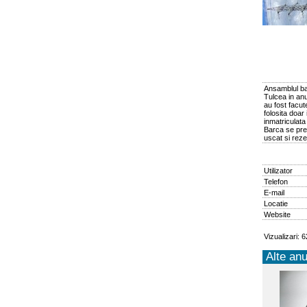
Ansamblul bar
Tulcea in anul
au fost facut
folosita doar 
inmatriculat
Barca se pre
uscat si rezer
Utilizator
Telefon
E-mail
Locatie
Website
Vizualizari: 
Alte anu