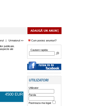
orul
|
Urmatorul >>
Cum postez anunturi?
or publicate.
 aspecte ale
Cautare rapida:
Utilizator
4500 EUR
Parola
Pastreaza-ma logat