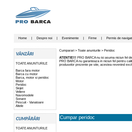
Home
|
Despre noi
|
Evenimente
|
Firme
|
Permis de navigat
Cumparari >
Toate anunturile
>
Peridoc
ATENTIE!!!
PRO BARCA nu isi asuma niciun fel de r
PRO BARCA nu garanteaza in niciun fel pentru calitat
TOATE ANUNTURILE
produselor prezente pe site, acestea revenind exclu
Barca fara motor
Barca cu motor
Barca, motor si peridoc
Motor
Peridoc
Skijet
Veliere
Navomodele
Sonare
Pescuit - Vanatoare
Altele
Cumpar peridoc
TOATE ANUNTURILE