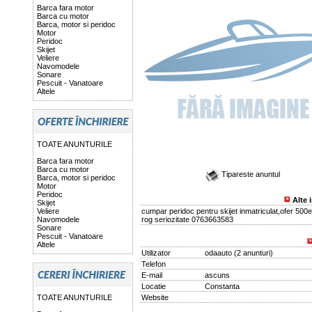
Barca fara motor
Barca cu motor
Barca, motor si peridoc
Motor
Peridoc
Skijet
Veliere
Navomodele
Sonare
Pescuit - Vanatoare
Altele
TOATE ANUNTURILE
Barca fara motor
Barca cu motor
Tipareste anuntul
Barca, motor si peridoc
Motor
Peridoc
Alte 
Skijet
Veliere
cumpar peridoc pentru skijet inmatriculat,ofer 500
Navomodele
rog seriozitate 0763663583
Sonare
Pescuit - Vanatoare
Altele
Utilizator
odaauto
(
2 anunturi
)
Telefon
E-mail
ascuns
Locatie
Constanta
TOATE ANUNTURILE
Website