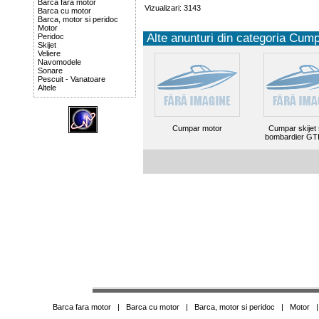
Barca fara motor
Vizualizari: 3143
Barca cu motor
Barca, motor si peridoc
Motor
Alte anunturi din categoria Cump
Peridoc
Skijet
Veliere
Navomodele
Sonare
Pescuit - Vanatoare
Altele
Cumpar motor
Cumpar skijet
bombardier GT
Barca fara motor
|
Barca cu motor
|
Barca, motor si peridoc
|
Motor