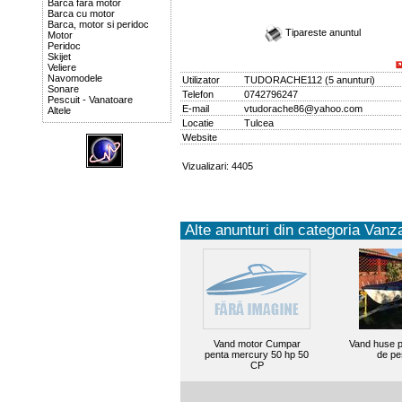
Barca fara motor
Barca cu motor
Barca, motor si peridoc
Tipareste anuntul
Motor
Peridoc
Skijet
Veliere
Navomodele
Utilizator
TUDORACHE112
(
5 anunturi
)
Sonare
Telefon
0742796247
Pescuit - Vanatoare
E-mail
vtudorache86@yahoo.com
Altele
Locatie
Tulcea
Website
Vizualizari: 4405
Alte anunturi din categoria Vanza
Vand motor Cumpar
Vand huse p
penta mercury 50 hp 50
de pe
CP