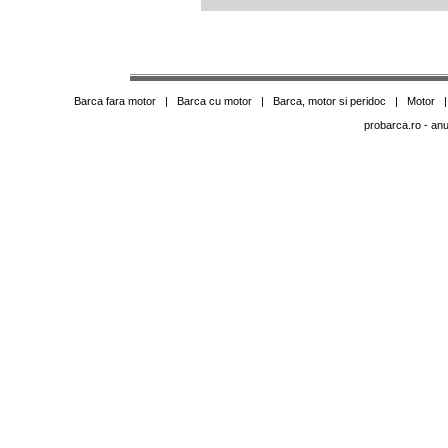
Barca fara motor
|
Barca cu motor
|
Barca, motor si peridoc
|
Motor
probarca.ro
- anu