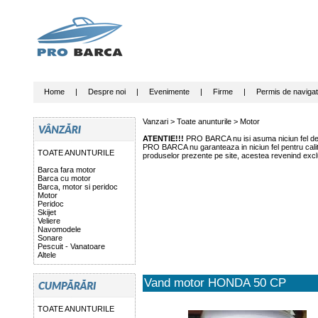
Home
|
Despre noi
|
Evenimente
|
Firme
|
Permis de navigat
Vanzari >
Toate anunturile
>
Motor
ATENTIE!!!
PRO BARCA nu isi asuma niciun fel de r
PRO BARCA nu garanteaza in niciun fel pentru calitat
TOATE ANUNTURILE
produselor prezente pe site, acestea revenind exclu
Barca fara motor
Barca cu motor
Barca, motor si peridoc
Motor
Peridoc
Skijet
Veliere
Navomodele
Sonare
Pescuit - Vanatoare
Altele
Vand motor HONDA 50 CP
TOATE ANUNTURILE