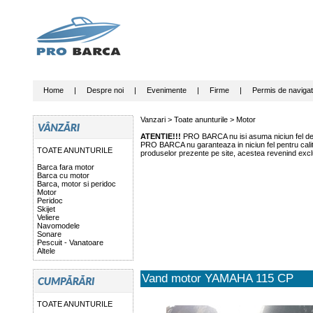
Home
|
Despre noi
|
Evenimente
|
Firme
|
Permis de navigat
Vanzari >
Toate anunturile
>
Motor
ATENTIE!!!
PRO BARCA nu isi asuma niciun fel de r
PRO BARCA nu garanteaza in niciun fel pentru calitat
TOATE ANUNTURILE
produselor prezente pe site, acestea revenind exclu
Barca fara motor
Barca cu motor
Barca, motor si peridoc
Motor
Peridoc
Skijet
Veliere
Navomodele
Sonare
Pescuit - Vanatoare
Altele
Vand motor YAMAHA 115 CP
TOATE ANUNTURILE