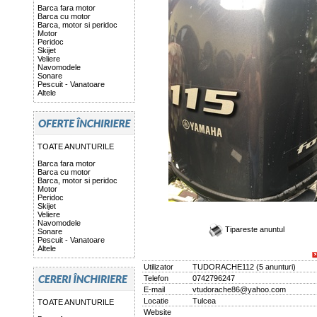
Barca fara motor
Barca cu motor
Barca, motor si peridoc
Motor
Peridoc
Skijet
Veliere
Navomodele
Sonare
Pescuit - Vanatoare
Altele
TOATE ANUNTURILE
Barca fara motor
Barca cu motor
Barca, motor si peridoc
Motor
Peridoc
Skijet
Veliere
Navomodele
Tipareste anuntul
Sonare
Pescuit - Vanatoare
Altele
Utilizator
TUDORACHE112
(
5 anunturi
)
Telefon
0742796247
E-mail
vtudorache86@yahoo.com
Locatie
Tulcea
TOATE ANUNTURILE
Website