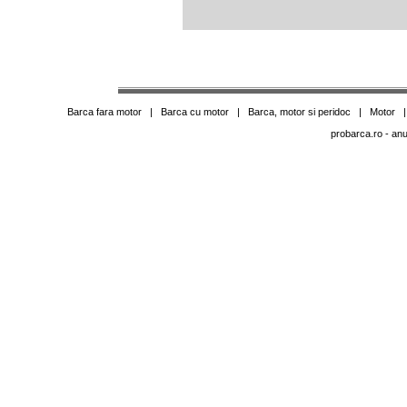
Barca fara motor
|
Barca cu motor
|
Barca, motor si peridoc
|
Motor
probarca.ro
- anu