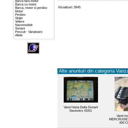
Barca fara motor
Barca cu motor
Vizualizari: 3845
Barca, motor si peridoc
Motor
Peridoc
Skijet
Veliere
Navomodele
Sonare
Pescuit - Vanatoare
Altele
Alte anunturi din categoria Vanza
Vand Harta Delta Dunarii
Navionics 43XG
Vand mo
MERCRUISER
300 C