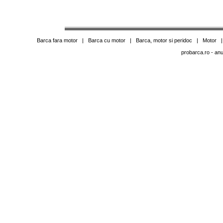
Barca fara motor
|
Barca cu motor
|
Barca, motor si peridoc
|
Motor
probarca.ro
- anu