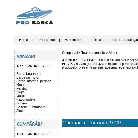
Home
|
Despre noi
|
Evenimente
|
Firme
|
Permis de navigat
Cumparari >
Toate anunturile
>
Motor
ATENTIE!!!
PRO BARCA nu isi asuma niciun fel de r
PRO BARCA nu garanteaza in niciun fel pentru calitat
TOATE ANUNTURILE
produselor prezente pe site, acestea revenind exclu
Barca fara motor
Barca cu motor
Barca, motor si peridoc
Motor
Peridoc
Skijet
Veliere
Navomodele
Sonare
Pescuit - Vanatoare
Altele
Cumpar motor orice 9 CP
TOATE ANUNTURILE