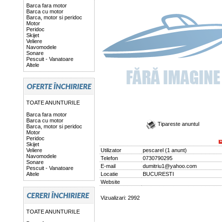
Barca fara motor
Barca cu motor
Barca, motor si peridoc
Motor
Peridoc
Skijet
Veliere
Navomodele
Sonare
Pescuit - Vanatoare
Altele
TOATE ANUNTURILE
Barca fara motor
Barca cu motor
Tipareste anuntul
Barca, motor si peridoc
Motor
Peridoc
Skijet
Veliere
Utilizator
pescarel
(
1 anunt
)
Navomodele
Telefon
0730790295
Sonare
E-mail
dumitriu1@yahoo.com
Pescuit - Vanatoare
Altele
Locatie
BUCURESTI
Website
Vizualizari: 2992
TOATE ANUNTURILE