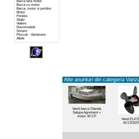
Barca fara motor
Barca cu motor
Barca, motor si peridoc
Motor
Peridoc
Skijet
Veliere
Navomodele
Sonare
Pescuit - Vanatoare
Altele
Alte anunturi din categoria Vanza
Vand barca Olanda
Salupa Agrement +
motor 30 CP
Vand ELICE
ACCESOR