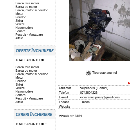
Barca fara motor
Barca cu motor
Barca, motor si peridoc
Motor
Peridoc
Skijet
Veliere
Navomodele
Sonare
Pescuit - Vanatoare
Altele
TOATE ANUNTURILE
Barca fara motor
Barca cu motor
Tipareste anuntul
Barca, motor si peridoc
Motor
Peridoc
Skijet
Veliere
Utilizator
Vciprian89
(
1 anunt
)
Navomodele
Telefon
0742804226
Sonare
E-mail
vicovanuciprian@gmail.com
Pescuit - Vanatoare
Altele
Locatie
Tulcea
Website
Vizualizari: 3154
TOATE ANUNTURILE