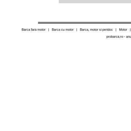
Barca fara motor
|
Barca cu motor
|
Barca, motor si peridoc
|
Motor
probarca.ro
- anu