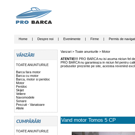
Home
|
Despre noi
|
Evenimente
|
Firme
|
Permis de navigat
Vanzari >
Toate anunturile
>
Motor
ATENTIE!!!
PRO BARCA nu isi asuma niciun fel de r
PRO BARCA nu garanteaza in niciun fel pentru calitat
TOATE ANUNTURILE
produselor prezente pe site, acestea revenind exclu
Barca fara motor
Barca cu motor
Barca, motor si peridoc
Motor
Peridoc
Skijet
Veliere
Navomodele
Sonare
Pescuit - Vanatoare
Altele
Vand motor Tomos 5 CP
TOATE ANUNTURILE