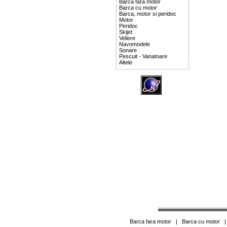
Barca fara motor
Barca cu motor
Barca, motor si peridoc
Motor
Peridoc
Skijet
Veliere
Navomodele
Sonare
Pescuit - Vanatoare
Altele
Barca fara motor
|
Barca cu motor