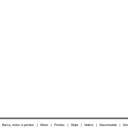
|
Barca, motor si peridoc
|
Motor
|
Peridoc
|
Skijet
|
Veliere
|
Navomodele
|
Son