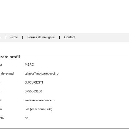
e
|
Firme
|
Permis de navigatie
|
Contact
zare profil
or
MBRO
 de e-mail
tehnic@motoarebarci.ro
e
BUCURESTI
n
0755863100
e
www.motoarebarci.ro
ri
20
(vezi anunturile)
tiv
da