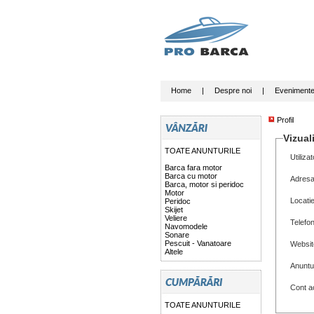
Home
|
Despre noi
|
Eveniment
Profil
Vizuali
TOATE ANUNTURILE
Utilizat
Barca fara motor
Barca cu motor
Adresa
Barca, motor si peridoc
Motor
Locati
Peridoc
Skijet
Veliere
Telefo
Navomodele
Sonare
Pescuit - Vanatoare
Websit
Altele
Anuntu
Cont ac
TOATE ANUNTURILE