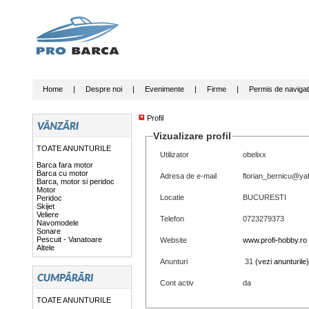
Home
|
Despre noi
|
Evenimente
|
Firme
|
Permis de navigat
Profil
Vizualizare profil
TOATE ANUNTURILE
Utilizator
obelixx
Barca fara motor
Barca cu motor
Adresa de e-mail
florian_bernicu@y
Barca, motor si peridoc
Motor
Locatie
BUCURESTI
Peridoc
Skijet
Veliere
Telefon
0723279373
Navomodele
Sonare
Pescuit - Vanatoare
Website
www.profi-hobby.ro
Altele
Anunturi
31
(vezi anunturile)
Cont activ
da
TOATE ANUNTURILE