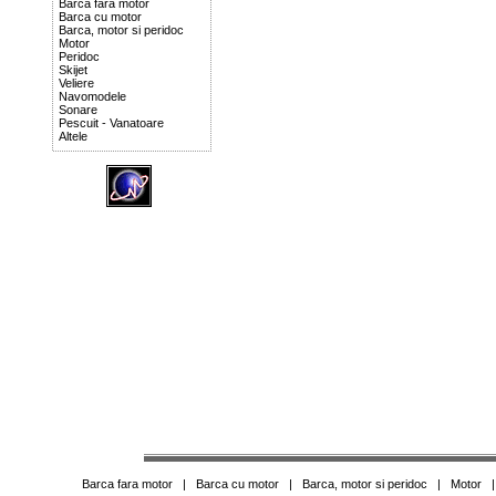
Barca fara motor
Barca cu motor
Barca, motor si peridoc
Motor
Peridoc
Skijet
Veliere
Navomodele
Sonare
Pescuit - Vanatoare
Altele
Barca fara motor
|
Barca cu motor
|
Barca, motor si peridoc
|
Motor