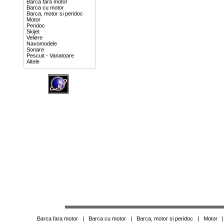
Barca fara motor
Barca cu motor
Barca, motor si peridoc
Motor
Peridoc
Skijet
Veliere
Navomodele
Sonare
Pescuit - Vanatoare
Altele
Barca fara motor
|
Barca cu motor
|
Barca, motor si peridoc
|
Motor