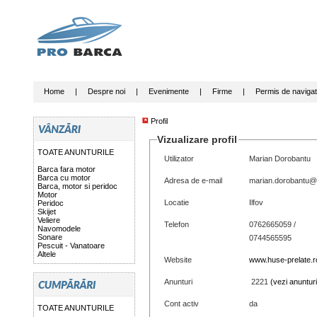
Home
|
Despre noi
|
Evenimente
|
Firme
|
Permis de navigat
Profil
Vizualizare profil
TOATE ANUNTURILE
Utilizator
Marian Dorobantu
Barca fara motor
Barca cu motor
Adresa de e-mail
marian.dorobantu
Barca, motor si peridoc
Motor
Locatie
Ilfov
Peridoc
Skijet
Veliere
Telefon
0762665059 /
Navomodele
Sonare
0744565595
Pescuit - Vanatoare
Altele
Website
www.huse-prelate.r
Anunturi
2221
(vezi anunturi
Cont activ
da
TOATE ANUNTURILE