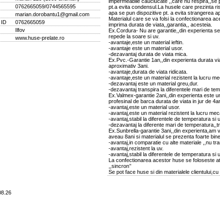
impermeabile cauciucate ,,care nu respira,,se 
0762665059/0744565595
pt.a evita condensul.La husele care prezinta r
apa se pun dispozitive pt. a evita strangerea ap
marian.dorobantu1@gmail.com
Materialul care se va folsi la confectionarea a
 ID
0762665059
imprima durata de viata,,garantia,, acesteia.
Ilfov
Ex.Cordura- Nu are garantie,,din experienta se
repede la soare si uv.
www.huse-prelate.ro
-avantaje,este un material ieftin.
-avantaje este un material usor.
-dezavantaj durata de viata mica.
Ex.Pvc.-Garantie 1an,,din experienta durata vi
aproximativ 3ani.
-avantaje,durata de viata ridicata.
-avantaje,este un material rezistent la lucru me
-dezavantaj este un material greu,dur.
-dezavantaj transpira la diferentele mari de te
Ex.Valmex-garantie 2ani,,din experienta este u
profesinal de barca durata de viata in jur de 4a
-avantaj,este un material usor.
-avantaj,este un material rezistent la lucru me
-avantaj,stabil la diferentele de temperatura si
-dezavantaj la diferente mari de temperatura,,tr
Ex.Sunbrella-garantie 3ani,,din experienta,am 
aveau 8ani si materialul se prezenta foarte bine
-avantaj,in comparatie cu alte materiale ,,nu tra
-avantaj,rezistent la uv.
-avantaj,stabil la diferentele de temperatura si
La confectionarea acestor huse se foloseste at
,,sincron’’
Se pot face huse si din materialele clientului,cu 
.08.26