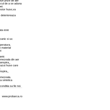
pun prize de aer
iscul de a se aduna
ei.
cestor huse,va
 deterioreaza
ata este
canic si uv.
mperatura.
n material
ni
canic
 umezeala din aer
anspira,,
vazut huse care
.
nspira,,
 umezeala.
a sintetica
conditia sa fie noi.
www.probarca.ro