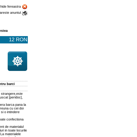
chide fereastra
areste anuntul
estea
12 RON
tru barci
 strangere,este
uscat [peridoc],
pera barca pana la
reuna cu cei doi
si o intindere
oate confectiona
nt de materialul
ri in toate locurile
.La materialele