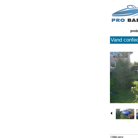
prob
Vand confec
Utilizator