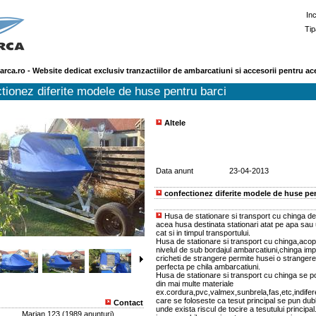
In
Tip
arca.ro - Website dedicat exclusiv tranzactiilor de ambarcatiuni si accesorii pentru ac
tionez diferite modele de huse pentru barci
Altele
Data anunt
23-04-2013
confectionez diferite modele de huse pen
Husa de stationare si transport cu chinga de
acea husa destinata stationari atat pe apa sau 
cat si in timpul transportului.
Husa de stationare si transport cu chinga,aco
nivelul de sub bordajul ambarcatiuni,chinga imp
cricheti de strangere permite husei o strangere 
perfecta pe chila ambarcatiuni.
Husa de stationare si transport cu chinga se p
din mai multe materiale
ex.cordura,pvc,valmex,sunbrela,fas,etc,indifere
care se foloseste ca tesut principal se pun dublu
Contact
unde exista riscul de tocire a tesutului principal
Marian 123
(
1989 anunturi
)