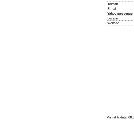
Telefon
E-mail
Yahoo messenger
Locatie
Website
Printat la data: 08