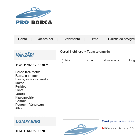
Home
|
Despre noi
|
Evenimente
|
Firme
|
Permis de navigat
Cereri inchiriere >
Toate anunturile
data
poza
fabricatie
lun
TOATE ANUNTURILE
Barca fara motor
Barca cu motor
Barca, motor si peridoc
Motor
Peridoc
Skijet
Veliere
Navomodele
Sonare
Pescuit - Vanatoare
Altele
Caut pentru inchirie
Peridoc
Sarcina: 150
TOATE ANUNTURILE