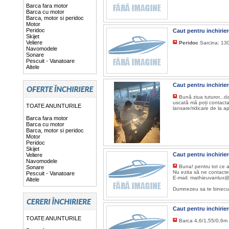
Barca fara motor
Barca cu motor
Barca, motor si peridoc
Motor
Peridoc
Caut pentru inchirie
Skijet
Veliere
Peridoc
Sarcina: 130
Navomodele
Sonare
Pescuit - Vanatoare
Altele
Caut pentru inchirie
Bună ziua tuturor...da
uscată mă poți contacta.
TOATE ANUNTURILE
lansare/ridicare de la 
Barca fara motor
Barca cu motor
Barca, motor si peridoc
Motor
Peridoc
Skijet
Caut pentru inchirie
Veliere
Navomodele
Buna! pentru tot ce a
Sonare
Nu ezita să ne contacte
Pescuit - Vanatoare
E-mail: mathieuvanlux
Altele
Dumnezeu sa te binecu
Caut pentru inchirie
TOATE ANUNTURILE
Barca 4,6/1,55/0,6m