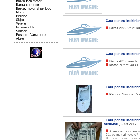
Barca fara motor
Barca cu motor
Barca, motor si peridoc
Motor
Peridoc
Skijet
Caut pentru inchirie
Veliere
Navomodele
Barca
ABS Stare: b
Sonare
Pescuit - Vanatoare
Altele
Caut pentru inchirie
Barca
ABS consola Lu
Motor
Putere: 40 CP,
Caut pentru inchirie
Peridoc
Sarcina: 777 
Caut pentru inchirie
serioase
(30-09-2017)
Ai nevoie de un împ
Cât de mult ai nevoie?
Care este perioada de 