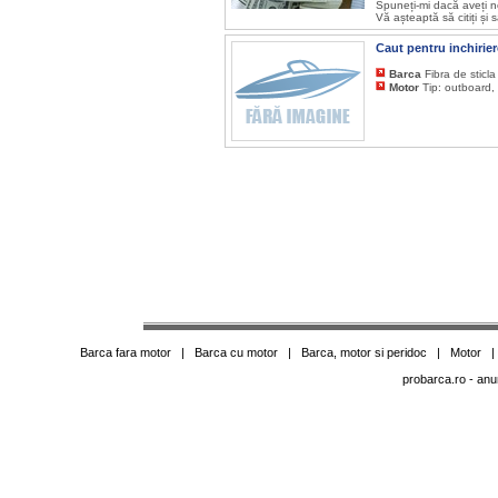
Spuneți-mi dacă aveți n
Vă așteaptă să citiți și 
Caut pentru inchirie
Barca
Fibra de sticl
Motor
Tip: outboard,
Barca fara motor
|
Barca cu motor
|
Barca, motor si peridoc
|
Motor
probarca.ro
- anu