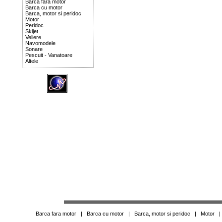
Barca fara motor
Barca cu motor
Barca, motor si peridoc
Motor
Peridoc
Skijet
Veliere
Navomodele
Sonare
Pescuit - Vanatoare
Altele
Barca fara motor
|
Barca cu motor
|
Barca, motor si peridoc
|
Motor