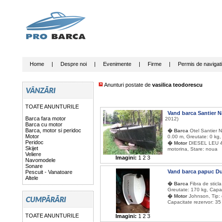
Home
|
Despre noi
|
Evenimente
|
Firme
|
Permis de navigat
Anunturi postate de
vasilica teodorescu
TOATE ANUNTURILE
Vand barca Santier 
Barca fara motor
2012)
Barca cu motor
Barca, motor si peridoc
� Barca
Otel Santier 
Motor
0.00 m, Greutate: 0 kg,
Peridoc
� Motor
DIESEL LEU 45 
Skijet
motorina, Stare: noua
Veliere
Imagini:
1
2
3
Navomodele
Sonare
Vand barca papuc D
Pescuit - Vanatoare
Altele
� Barca
Fibra de sticl
Greutate: 170 kg, Capa
� Motor
Johnson, Tip: 
Capacitate rezervor: 35
TOATE ANUNTURILE
Imagini:
1
2
3