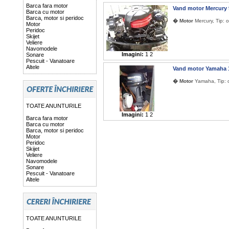
Barca fara motor
Vand motor Mercury
Barca cu motor
Barca, motor si peridoc
� Motor
Mercury, Tip: 
Motor
Peridoc
Skijet
Veliere
Navomodele
Imagini:
1
2
Sonare
Pescuit - Vanatoare
Altele
Vand motor Yamaha
� Motor
Yamaha, Tip: o
TOATE ANUNTURILE
Imagini:
1
2
Barca fara motor
Barca cu motor
Barca, motor si peridoc
Motor
Peridoc
Skijet
Veliere
Navomodele
Sonare
Pescuit - Vanatoare
Altele
TOATE ANUNTURILE