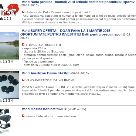
Vand Nada pestilor - momeli vii si articole destinate pescuitului sportiv
(28-02-2015)
-Salutari din Delta Dunarii catre toti pasionatii !
-Anul acesta va asteptam in numar la fel de mare cu la fel de multe articole si mom
i:
1
2
3
exclusiv pescuitului sportiv atat pentru pescarii amatori cat si pentru cei profesionist
-Echipa noastra doreste a multumii maga...
Vand SUPER OFERTA – DOAR PANA LA 1 MARTIE 2015
OPORTUNITATE PENTRU INVESTITIE! Balti pentru pescuit spo
(11-02-
2015)
1. BALTA CATRUNESTI II
- suprafata 24 ha
- situata la 28 km de Bucuresti
- pretabila pentru crestere peste (crap, cteno, salau, somn, stiuca, biban) in sistem
pentru pescuit sportiv
i:
1
2
3
4
- flux de apa permanent
- pret: de la 288000 euro la 240000 euro
Vand Avertizori Daiwa IB-ONE
(06-02-2015)
VAND AVERTIZORI DAIWA IB-ONE
Vand 5 avertizori Daiwa IB-ONE in Garantie,(aceasta expira in martie 2016) stare
impecabila,folositi 3 partide de pescuit.Aspect si functionalitate ireprosabila. Se 
excelent pe timp de furtuna,vant puternic,astfel incat s...
i:
1
2
3
4
Vand masina bobinat flw01e
(28-01-2015)
masina bobinat cu contoar electronic