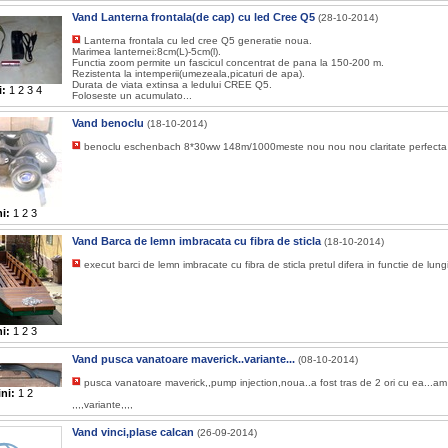
Vand Lanterna frontala(de cap) cu led Cree Q5
(28-10-2014)
Lanterna frontala cu led cree Q5 generatie noua.
Marimea lanternei:8cm(L)-5cm(l).
Functia zoom permite un fascicul concentrat de pana la 150-200 m.
Rezistenta la intemperii(umezeala,picaturi de apa).
Durata de viata extinsa a ledului CREE Q5.
i:
1
2
3
4
Foloseste un acumulato...
Vand benoclu
(18-10-2014)
benoclu eschenbach 8*30ww 148m/1000meste nou nou nou claritate perfecta 
i:
1
2
3
Vand Barca de lemn imbracata cu fibra de sticla
(18-10-2014)
execut barci de lemn imbracate cu fibra de sticla pretul difera in functie de lung
i:
1
2
3
Vand pusca vanatoare maverick..variante...
(08-10-2014)
pusca vanatoare maverick,,pump injection,noua..a fost tras de 2 ori cu ea...am
ni:
1
2
,,,,variante,,,,
Vand vinci,plase calcan
(26-09-2014)