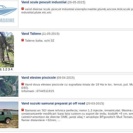
Vand scule pescuit industrial
(26-05-2015)
vand diverse scule pescuit industrial exemplu:matrite,plumb,ancore,lintii,scule 
industrial,plute etc,etc
Vand Taliene
(11-05-2015)
Taliene balta, ochi 32
i:
1
2
3
4
Vand elestee piscicole
(09-04-2015)
Vand doua elestee piscicole cu suprafata totala de 18 Ha in loc. Iernut, jud. 
E60).
Informatii : 0744511915
Vand suzuki samurai preparat pt off road
(20-03-2015)
Samurai an '92/ stare tehnica perfecta, motor 1.3 injectie, inmatriculat. Masina 
urmatoaroarele modificari: bara fata custom cu suport de troliu, bodylift +6 cm, am
calmini+amortizor de directie OME, jante aliaj + anvelope BFgoodrich Mud Terrain
flanse distantiere +32mm, ...