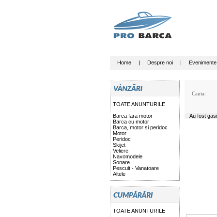
Home
|
Despre noi
|
Evenimente
Cauta:
TOATE ANUNTURILE
Barca fara motor
Au fost gas
Barca cu motor
Barca, motor si peridoc
Motor
Peridoc
Skijet
Veliere
Navomodele
Sonare
Pescuit - Vanatoare
Altele
TOATE ANUNTURILE