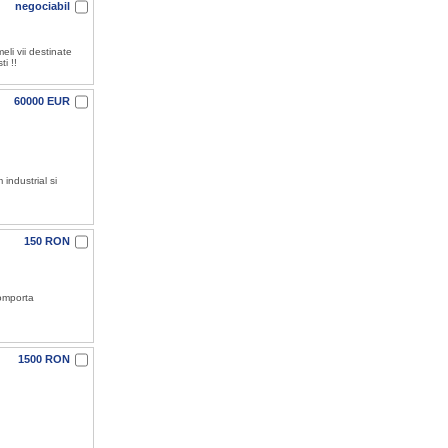
negociabil
eli vii destinate
i !!
60000 EUR
 industrial si
150 RON
comporta
1500 RON