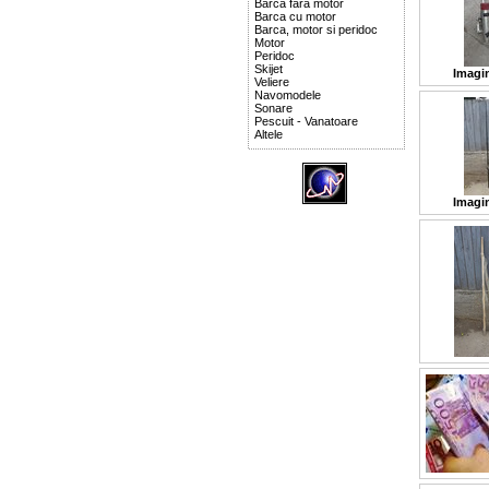
Barca fara motor
Barca cu motor
Barca, motor si peridoc
Motor
Peridoc
Skijet
Imagin
Veliere
Navomodele
Sonare
Pescuit - Vanatoare
Altele
Imagin