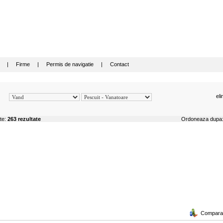
|
Firme
|
Permis de navigatie
|
Contact
eli
ite:
263 rezultate
Ordoneaza dup
Compara a