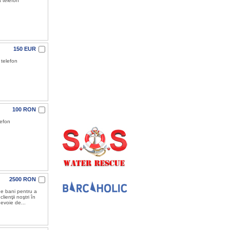
a telefon
150 EUR
 telefon
100 RON
lefon
2500 RON
de bani pentru a
ienţii noştri în
evoie de...