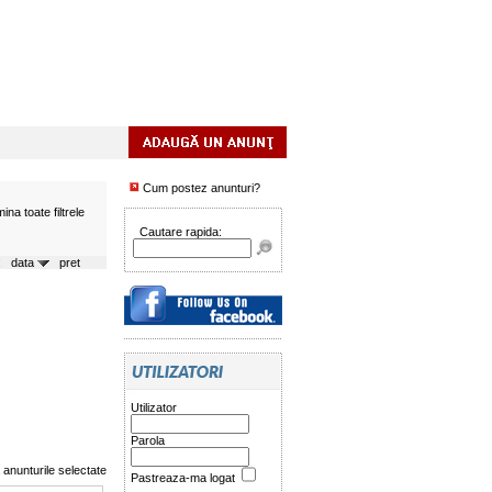
Cum postez anunturi?
mina toate filtrele
Cautare rapida:
a:
data
pret
Utilizator
Parola
nunturile selectate
Pastreaza-ma logat