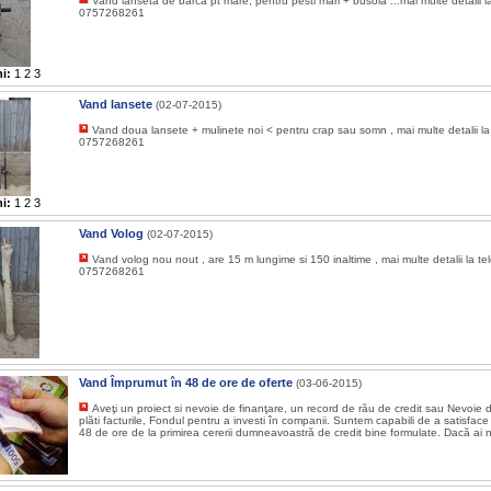
Vand lanseta de barca pt mare, pentru pesti mari + busola ...mai multe detalii l
0757268261
i:
1
2
3
Vand lansete
(02-07-2015)
Vand doua lansete + mulinete noi < pentru crap sau somn , mai multe detalii la
0757268261
i:
1
2
3
Vand Volog
(02-07-2015)
Vand volog nou nout , are 15 m lungime si 150 inaltime , mai multe detalii la te
0757268261
Vand Împrumut în 48 de ore de oferte
(03-06-2015)
Aveţi un proiect si nevoie de finanţare, un record de rău de credit sau Nevoie 
plăti facturile, Fondul pentru a investi în companii. Suntem capabili de a satisface cl
48 de ore de la primirea cererii dumneavoastră de credit bine formulate. Dacă ai n