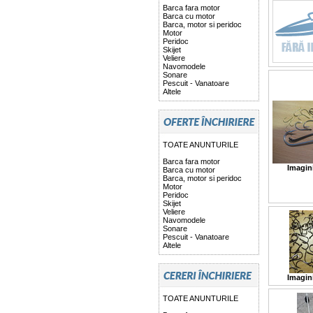
Barca fara motor
Barca cu motor
Barca, motor si peridoc
Motor
Peridoc
Skijet
Veliere
Navomodele
Sonare
Pescuit - Vanatoare
Altele
TOATE ANUNTURILE
Barca fara motor
Imagin
Barca cu motor
Barca, motor si peridoc
Motor
Peridoc
Skijet
Veliere
Navomodele
Sonare
Pescuit - Vanatoare
Altele
Imagin
TOATE ANUNTURILE