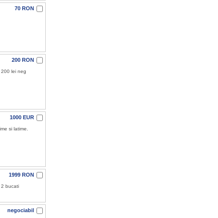
70 RON
200 RON
200 lei neg
1000 EUR
ime si latime.
1999 RON
 2 bucati
negociabil