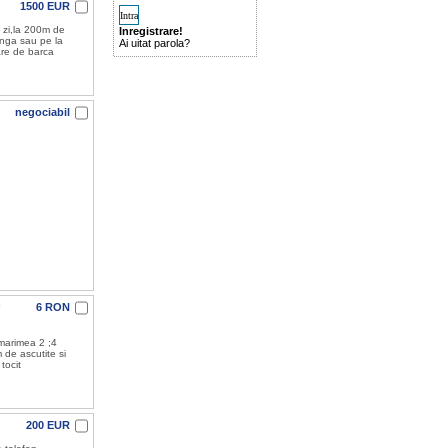
1500 EUR
a zi,la 200m de
Inregistrare!
anga sau pe la
Ai uitat parola?
are de barca
negociabil
6 RON
 marimea 2 ;4
 de ascutite si
tocit
200 EUR