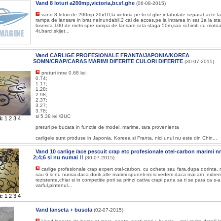
Vand 8 loturi a200mp,victoria,br.sf.ghe
(06-08-2015)
vand 8 loturi de 200mp,20x10,la victoria pe br.sf.ghe,intabulate separat,acte l
rampa de lansare in brat,neinundabil,2 cai de acces,pe la intrarea in sat 1a la st
biserica 100 de metri spre rampa de lansare si la staga 50m,sao schimb cu moto
4t,barci,skijet...
Vand CARLIGE PROFESIONALE FRANTA/JAPONIA/KOREA
SOMN/CRAP/CARAS MARIMI DIFERITE CULORI DIFERITE
(30-07-2015)
preturi intre 0.68 lei;
0.74;
1.17;
1.28;
2.98;
2.37;
3.27;
3.78;
si 5.38 lei /BUC
i:
1
2
3
4
preturi pe bucata in functie de model, marime, tara provenienta
carligele sunt produse in Japonia, Koreea si Franta, nici unul nu este din Chin...
Vand 10 carlige /ace pescuit crap etc profesionale otel-carbon marimi nr
2;4;6 si nu numai !!
(30-07-2015)
carlige profesionale crap expert otel-carbon, cu ochete sau fara,dupa dorinta,
sau 6 si nu numai.daca doriti alte marimi spuneti-mi si vedem daca mai am ,extrem
rezistente,chiar si in competitie poti sa prinzi cativa crapi pana sa ti se para ca s-a 
varful,pintenul...
i:
1
2
3
4
Vand lanseta + busola
(02-07-2015)