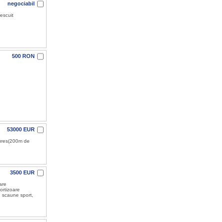
negociabil
pescuit
500 RON
53000 EUR
Mures(200m de
3500 EUR
are
ortizoare
, scaune sport,