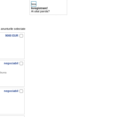
Inregistrare!
Ai uitat parola?
nunturile selectate
9000 EUR
negociabil
e buna
negociabil