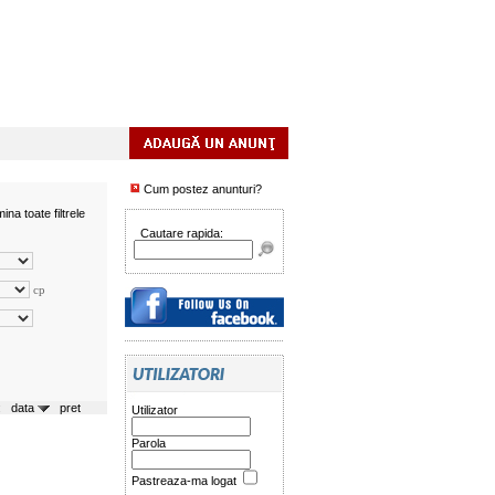
Cum postez anunturi?
mina toate filtrele
Cautare rapida:
cp
a:
data
pret
Utilizator
Parola
Pastreaza-ma logat