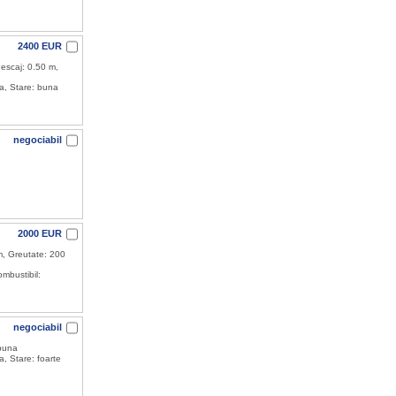
2400 EUR
escaj: 0.50 m,
a, Stare: buna
negociabil
2000 EUR
m, Greutate: 200
mbustibil:
negociabil
 buna
, Stare: foarte