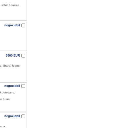
tibil: benzina,
negociabil
3500 EUR
, Stare: foarte
negociabil
6 persoane,
rte buna
negociabil
buna