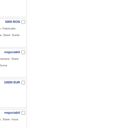
5000 RON
, Fabricatie:
, Stare: foarte
negociabil
ersoane, Stare:
e buna
10000 EUR
negociabil
e, Stare: noua