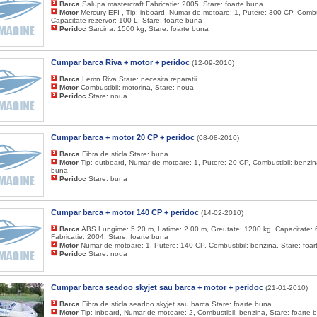
Barca
Salupa mastercraft Fabricatie: 2005, Stare: foarte buna
Motor
Mercury EFI , Tip: inboard, Numar de motoare: 1, Putere: 300 CP, Combus
Capacitate rezervor: 100 L, Stare: foarte buna
Peridoc
Sarcina: 1500 kg, Stare: foarte buna
Cumpar barca Riva + motor + peridoc
(12-09-2010)
Barca
Lemn Riva Stare: necesita reparatii
Motor
Combustibil: motorina, Stare: noua
Peridoc
Stare: noua
Cumpar barca + motor 20 CP + peridoc
(08-08-2010)
Barca
Fibra de sticla Stare: buna
Motor
Tip: outboard, Numar de motoare: 1, Putere: 20 CP, Combustibil: benzina
buna
Peridoc
Stare: buna
Cumpar barca + motor 140 CP + peridoc
(14-02-2010)
Barca
ABS Lungime: 5.20 m, Latime: 2.00 m, Greutate: 1200 kg, Capacitate: 
Fabricatie: 2004, Stare: foarte buna
Motor
Numar de motoare: 1, Putere: 140 CP, Combustibil: benzina, Stare: foa
Peridoc
Stare: noua
Cumpar barca seadoo skyjet sau barca + motor + peridoc
(21-01-2010)
Barca
Fibra de sticla seadoo skyjet sau barca Stare: foarte buna
Motor
Tip: inboard, Numar de motoare: 2, Combustibil: benzina, Stare: foarte 