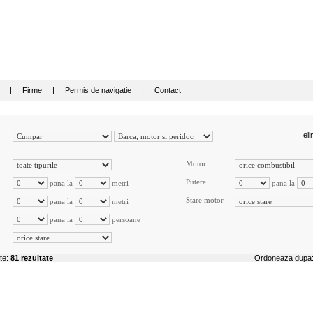
|
Firme
|
Permis de navigatie
|
Contact
eli
Motor
Putere
pana la
metri
pana la
Stare motor
pana la
metri
pana la
persoane
ite:
81 rezultate
Ordoneaza dup