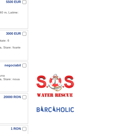
5500 EUR
.40 m, Latime:
3000 EUR
tate: 6
, Stare: foarte
negociabil
buna
a, Stare: noua
20000 RON
1 RON