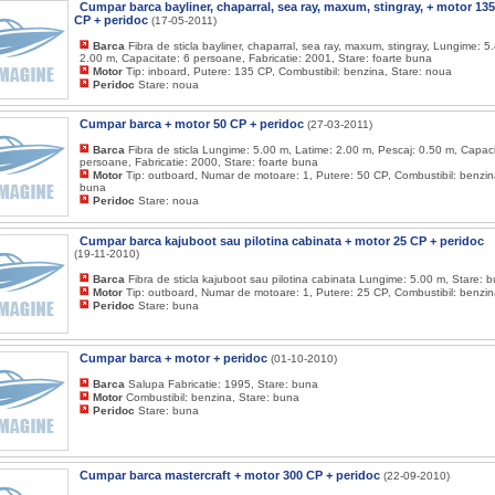
Cumpar barca bayliner, chaparral, sea ray, maxum, stingray, + motor 135
CP + peridoc
(17-05-2011)
Barca
Fibra de sticla bayliner, chaparral, sea ray, maxum, stingray, Lungime: 5
2.00 m, Capacitate: 6 persoane, Fabricatie: 2001, Stare: foarte buna
Motor
Tip: inboard, Putere: 135 CP, Combustibil: benzina, Stare: noua
Peridoc
Stare: noua
Cumpar barca + motor 50 CP + peridoc
(27-03-2011)
Barca
Fibra de sticla Lungime: 5.00 m, Latime: 2.00 m, Pescaj: 0.50 m, Capaci
persoane, Fabricatie: 2000, Stare: foarte buna
Motor
Tip: outboard, Numar de motoare: 1, Putere: 50 CP, Combustibil: benzina
buna
Peridoc
Stare: noua
Cumpar barca kajuboot sau pilotina cabinata + motor 25 CP + peridoc
(19-11-2010)
Barca
Fibra de sticla kajuboot sau pilotina cabinata Lungime: 5.00 m, Stare: 
Motor
Tip: outboard, Numar de motoare: 1, Putere: 25 CP, Combustibil: benzin
Peridoc
Stare: buna
Cumpar barca + motor + peridoc
(01-10-2010)
Barca
Salupa Fabricatie: 1995, Stare: buna
Motor
Combustibil: benzina, Stare: buna
Peridoc
Stare: buna
Cumpar barca mastercraft + motor 300 CP + peridoc
(22-09-2010)