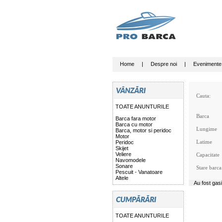
Home
|
Despre noi
|
Evenimente
Cauta:
TOATE ANUNTURILE
Barca
Barca fara motor
Barca cu motor
Lungime
Barca, motor si peridoc
Motor
Latime
Peridoc
Skijet
Veliere
Capacitate
Navomodele
Sonare
Stare barca
Pescuit - Vanatoare
Altele
Au fost gas
TOATE ANUNTURILE