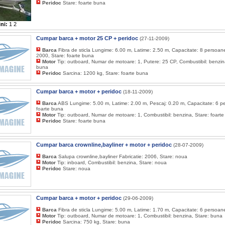
Peridoc
Stare: foarte buna
ni:
1
2
Cumpar barca + motor 25 CP + peridoc
(27-11-2009)
Barca
Fibra de sticla Lungime: 6.00 m, Latime: 2.50 m, Capacitate: 8 persoane
2000, Stare: foarte buna
Motor
Tip: outboard, Numar de motoare: 1, Putere: 25 CP, Combustibil: benzina
buna
Peridoc
Sarcina: 1200 kg, Stare: foarte buna
Cumpar barca + motor + peridoc
(18-11-2009)
Barca
ABS Lungime: 5.00 m, Latime: 2.00 m, Pescaj: 0.20 m, Capacitate: 6 p
foarte buna
Motor
Tip: outboard, Numar de motoare: 1, Combustibil: benzina, Stare: foart
Peridoc
Stare: foarte buna
Cumpar barca crownline,bayliner + motor + peridoc
(28-07-2009)
Barca
Salupa crownline,bayliner Fabricatie: 2006, Stare: noua
Motor
Tip: inboard, Combustibil: benzina, Stare: noua
Peridoc
Stare: noua
Cumpar barca + motor + peridoc
(29-06-2009)
Barca
Fibra de sticla Lungime: 5.00 m, Latime: 1.70 m, Capacitate: 6 persoan
Motor
Tip: outboard, Numar de motoare: 1, Combustibil: benzina, Stare: buna
Peridoc
Sarcina: 750 kg, Stare: buna