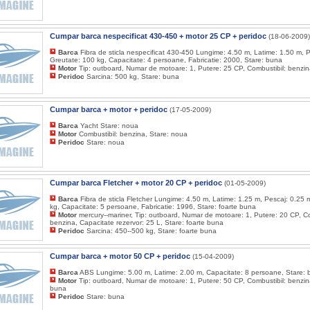
Cumpar barca nespecificat 430-450 + motor 25 CP + peridoc
(18-06-2009)
Barca
Fibra de sticla nespecificat 430-450 Lungime: 4.50 m, Latime: 1.50 m, P
Greutate: 100 kg, Capacitate: 4 persoane, Fabricatie: 2000, Stare: buna
Motor
Tip: outboard, Numar de motoare: 1, Putere: 25 CP, Combustibil: benzin
Peridoc
Sarcina: 500 kg, Stare: buna
Cumpar barca + motor + peridoc
(17-05-2009)
Barca
Yacht Stare: noua
Motor
Combustibil: benzina, Stare: noua
Peridoc
Stare: noua
Cumpar barca Fletcher + motor 20 CP + peridoc
(01-05-2009)
Barca
Fibra de sticla Fletcher Lungime: 4.50 m, Latime: 1.25 m, Pescaj: 0.25 
kg, Capacitate: 5 persoane, Fabricatie: 1996, Stare: foarte buna
Motor
mercury--mariner, Tip: outboard, Numar de motoare: 1, Putere: 20 CP, Co
benzina, Capacitate rezervor: 25 L, Stare: foarte buna
Peridoc
Sarcina: 450--500 kg, Stare: foarte buna
Cumpar barca + motor 50 CP + peridoc
(15-04-2009)
Barca
ABS Lungime: 5.00 m, Latime: 2.00 m, Capacitate: 8 persoane, Stare:
Motor
Tip: outboard, Numar de motoare: 1, Putere: 50 CP, Combustibil: benzina
buna
Peridoc
Stare: buna