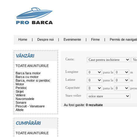
Home
|
Despre noi
|
Evenimente
|
Firme
|
Permis de navigat
Cauta:
TOATE ANUNTURILE
Lungime
pana la
m
Barca fara motor
Barca cu motor
Latime
pana la
m
Barca, motor si peridoc
Motor
Capacitate
Peridoc
pana la
pers
Skijet
Veliere
Stare velier
Navomodele
Sonare
Au fost gasite:
0 rezultate
Pescuit - Vanatoare
Altele
TOATE ANUNTURILE