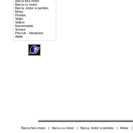
Barca fara motor
Barca cu motor
Barca, motor si peridoc
Motor
Peridoc
Skijet
Veliere
Navomodele
Sonare
Pescuit - Vanatoare
Altele
Barca fara motor
|
Barca cu motor
|
Barca, motor si peridoc
|
Motor