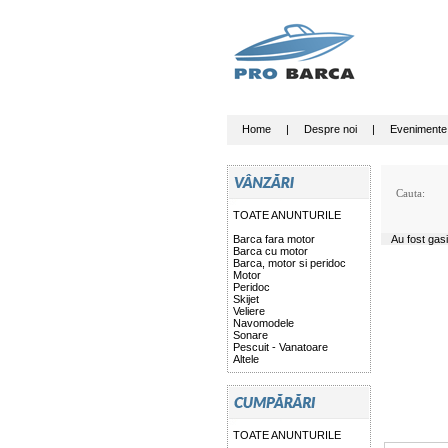
Home
|
Despre noi
|
Evenimente
Cauta:
TOATE ANUNTURILE
Barca fara motor
Au fost gas
Barca cu motor
Barca, motor si peridoc
Motor
Peridoc
Skijet
Veliere
Navomodele
Sonare
Pescuit - Vanatoare
Altele
TOATE ANUNTURILE