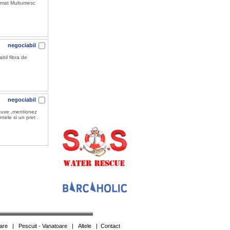
atimat Multumesc
negociabil
bil fibra de
negociabil
cuve ,mentionez
ele si un pret .
are
|
Pescuit - Vanatoare
|
Altele
|
Contact