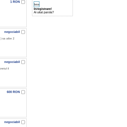
1 RON
Inregistrare!
Ai uitat parola?
negociabil
 ) sa aibe 2
negociabil
etul il
600 RON
negociabil