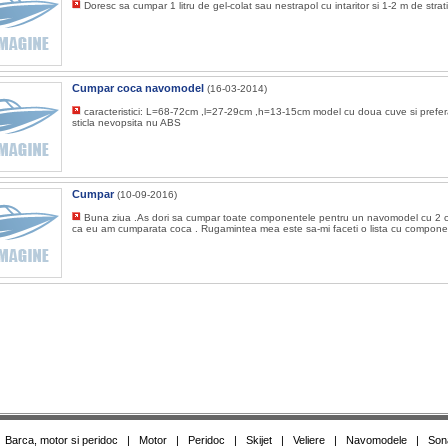
Doresc sa cumpar 1 litru de gel-colat sau nestrapol cu intaritor si 1-2 m de str
Cumpar coca navomodel
(16-03-2014)
caracteristici: L=68-72cm ,l=27-29cm ,h=13-15cm model cu doua cuve si prefera
sticla nevopsita nu ABS
Cumpar
(10-09-2016)
Buna ziua .As dori sa cumpar toate componentele pentru un navomodel cu 2 
ca eu am cumparata coca . Rugamintea mea este sa-mi faceti o lista cu component
|
Barca, motor si peridoc
|
Motor
|
Peridoc
|
Skijet
|
Veliere
|
Navomodele
|
Son