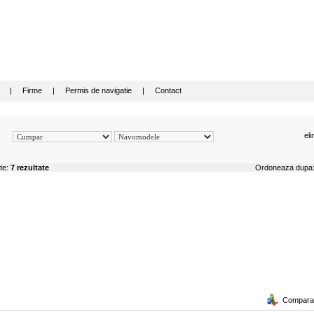
|
Firme
|
Permis de navigatie
|
Contact
eli
ite:
7 rezultate
Ordoneaza dup
Compara a