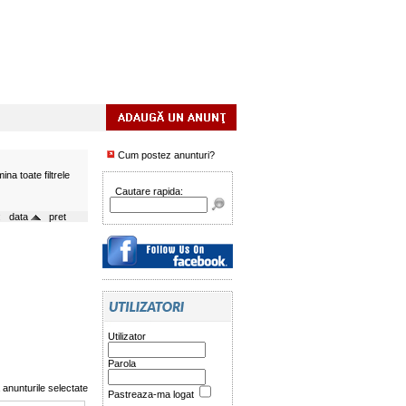
Cum postez anunturi?
mina toate filtrele
Cautare rapida:
a:
data
pret
Utilizator
Parola
nunturile selectate
Pastreaza-ma logat