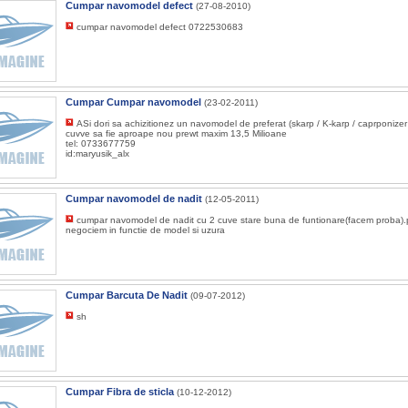
Cumpar navomodel defect
(27-08-2010)
cumpar navomodel defect 0722530683
Cumpar Cumpar navomodel
(23-02-2011)
ASi dori sa achizitionez un navomodel de preferat (skarp / K-karp / caprponizer
cuvve sa fie aproape nou prewt maxim 13,5 Milioane
tel: 0733677759
id:maryusik_alx
Cumpar navomodel de nadit
(12-05-2011)
cumpar navomodel de nadit cu 2 cuve stare buna de funtionare(facem proba).pr
negociem in functie de model si uzura
Cumpar Barcuta De Nadit
(09-07-2012)
sh
Cumpar Fibra de sticla
(10-12-2012)