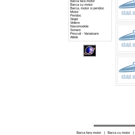
Barca fara motor
Barca cu motor
Barca, motor si peridoc
Motor
Peridoc
Skijet
Veliere
Navomodele
Sonare
Pescuit - Vanatoare
Altele
Barca fara motor
|
Barca cu motor