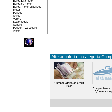
Barca fara motor
Barca cu motor
Barca, motor si peridoc
Motor
Peridoc
Skijet
Veliere
Navomodele
Sonare
Pescuit - Vanatoare
Altele
Alte anunturi din categoria Cump
Cumpar Oferta de credit
Belle
Cumpar barca o
6,0 + motor + 