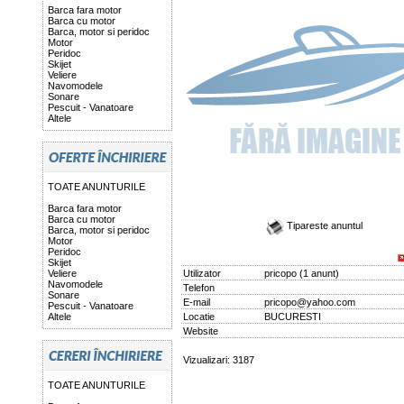
Barca fara motor
Barca cu motor
Barca, motor si peridoc
Motor
Peridoc
Skijet
Veliere
Navomodele
Sonare
Pescuit - Vanatoare
Altele
TOATE ANUNTURILE
Barca fara motor
Barca cu motor
Tipareste anuntul
Barca, motor si peridoc
Motor
Peridoc
Skijet
Veliere
Utilizator
pricopo
(
1 anunt
)
Navomodele
Telefon
Sonare
E-mail
pricopo@yahoo.com
Pescuit - Vanatoare
Altele
Locatie
BUCURESTI
Website
Vizualizari: 3187
TOATE ANUNTURILE