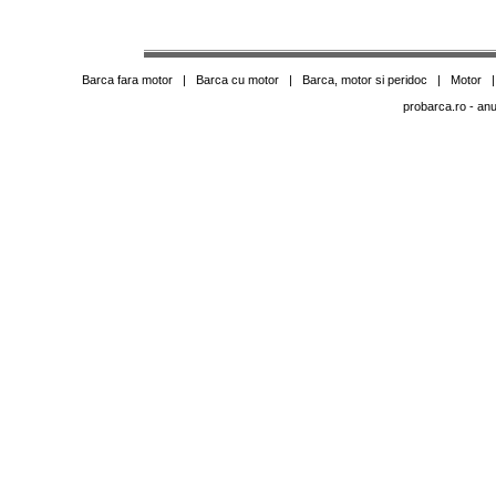
Barca fara motor
|
Barca cu motor
|
Barca, motor si peridoc
|
Motor
probarca.ro
- anu