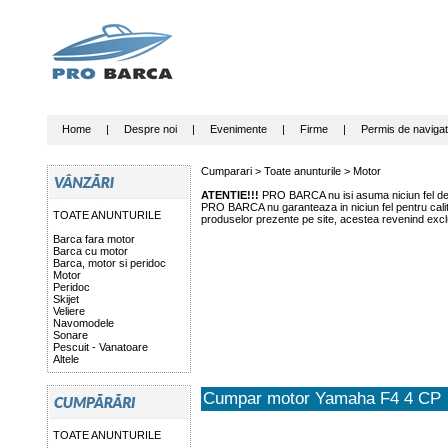
Home
|
Despre noi
|
Evenimente
|
Firme
|
Permis de navigat
Cumparari >
Toate anunturile
>
Motor
ATENTIE!!!
PRO BARCA nu isi asuma niciun fel de r
PRO BARCA nu garanteaza in niciun fel pentru calitat
TOATE ANUNTURILE
produselor prezente pe site, acestea revenind exclu
Barca fara motor
Barca cu motor
Barca, motor si peridoc
Motor
Peridoc
Skijet
Veliere
Navomodele
Sonare
Pescuit - Vanatoare
Altele
Cumpar motor Yamaha F4 4 CP
TOATE ANUNTURILE