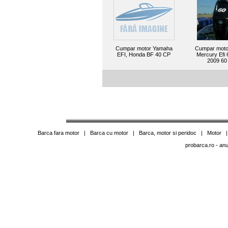
Cumpar motor Yamaha
Cumpar moto
EFI, Honda BF 40 CP
Mercury Efi 
2009 60
Barca fara motor
|
Barca cu motor
|
Barca, motor si peridoc
|
Motor
probarca.ro
- anu