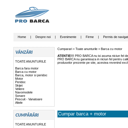
Home
|
Despre noi
|
Evenimente
|
Firme
|
Permis de navigat
Cumparari >
Toate anunturile
>
Barca cu motor
ATENTIE!!!
PRO BARCA nu isi asuma niciun fel de r
PRO BARCA nu garanteaza in niciun fel pentru calitat
TOATE ANUNTURILE
produselor prezente pe site, acestea revenind exclu
Barca fara motor
Barca cu motor
Barca, motor si peridoc
Motor
Peridoc
Skijet
Veliere
Navomodele
Sonare
Pescuit - Vanatoare
Altele
Cumpar barca + motor
TOATE ANUNTURILE