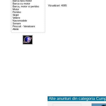
Barca fara motor
Barca cu motor
Vizualizari: 4085
Barca, motor si peridoc
Motor
Peridoc
Skijet
Veliere
Navomodele
Sonare
Pescuit - Vanatoare
Altele
Alte anunturi din categoria Cump