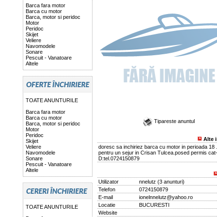
Barca fara motor
Barca cu motor
Barca, motor si peridoc
Motor
Peridoc
Skijet
Veliere
Navomodele
Sonare
Pescuit - Vanatoare
Altele
TOATE ANUNTURILE
Barca fara motor
Barca cu motor
Tipareste anuntul
Barca, motor si peridoc
Motor
Peridoc
Alte 
Skijet
Veliere
doresc sa inchiriez barca cu motor in perioada 18 
Navomodele
pentru un sejur in Crisan Tulcea.posed permis cat
Sonare
D:tel.0724150879
Pescuit - Vanatoare
Altele
Utilizator
nnelutz
(
3 anunturi
)
Telefon
0724150879
E-mail
ionelnnelutz@yahoo.ro
Locatie
BUCURESTI
TOATE ANUNTURILE
Website